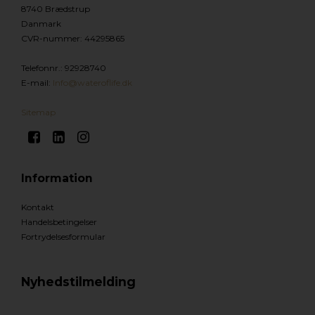
8740 Brædstrup
Danmark
CVR-nummer
:
44295865
Telefonnr.
:
92928740
E-mail
:
Info@wateroflife.dk
Sitemap
Information
Kontakt
Handelsbetingelser
Fortrydelsesformular
Nyhedstilmelding