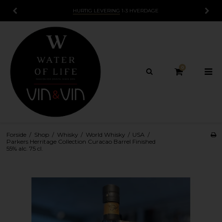
HURTIG LEVERING
1-3 HVERDAGE
0
Forside
/
Shop
/
Whisky
/
World Whisky
/
USA
/
Parkers Herritage Collection Curacao Barrel Finished
55% alc. 75 cl.