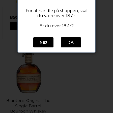
For at handle på shoppen, skal
du være over 18 år.
899,00 DKK
Er du over 18 år?
VIS PRODUKT
NEJ
JA
Blanton's Original The
Single Barrel
Bourbon Whiskey