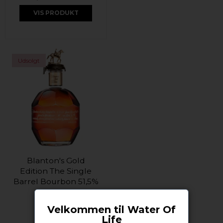
VIS PRODUKT
Udsolgt
Blanton's Gold
Edition The Single
Barrel Bourbon 51,5%
70 cl.
Blantons
Velkommen til Water Of
Life