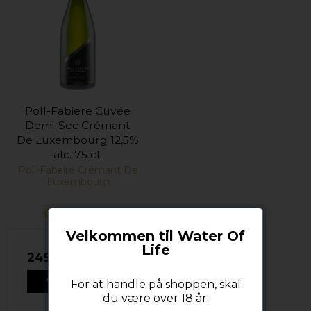
Poll-Fabiere Cuvée
Demi-Sec Crémant
De Luxembourg 12,5%
alc. 75 cl.
Poll-Fabaire Crémant De
Luxembourg
Velkommen til Water Of
Life
249,00 DKK
VIS PRODUKT
For at handle på shoppen, skal
du være over 18 år.