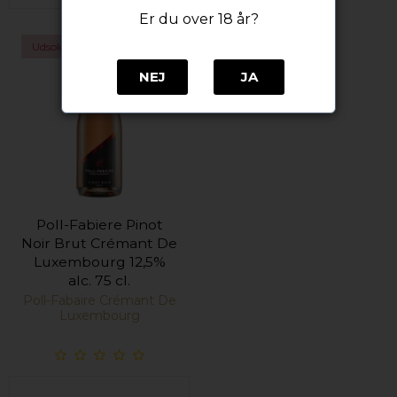
Er du over 18 år?
Udsolgt
NEJ
JA
Poll-Fabiere Pinot
Noir Brut Crémant De
Luxembourg 12,5%
alc. 75 cl.
Poll-Fabaire Crémant De
Luxembourg