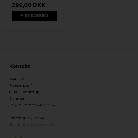
299,00 DKK
VIS PRODUKT
Kontakt
Water Of Life
Søndergade 1
8740 Brædstrup
Danmark
CVR-nummer
:
44295865
Telefonnr.
:
92928740
E-mail
:
Info@wateroflife.dk
Sitemap