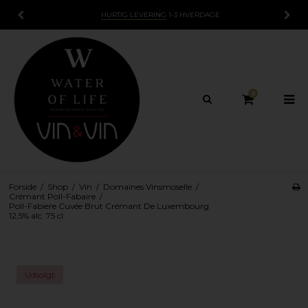
HURTIG LEVERING
1-3 HVERDAGE
0
Forside
/
Shop
/
Vin
/
Domaines Vinsmoselle
/
Crémant Poll-Fabaire
/
Poll-Fabiere Cuvée Brut Crémant De Luxembourg
12,5% alc. 75 cl.
Udsolgt