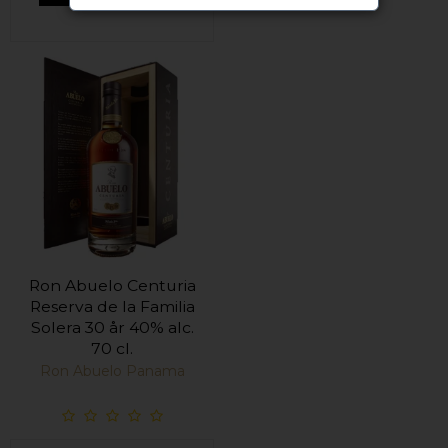
Ron Abuelo Centuria
Reserva de la Familia
Solera 30 år 40% alc.
70 cl.
Ron Abuelo Panama