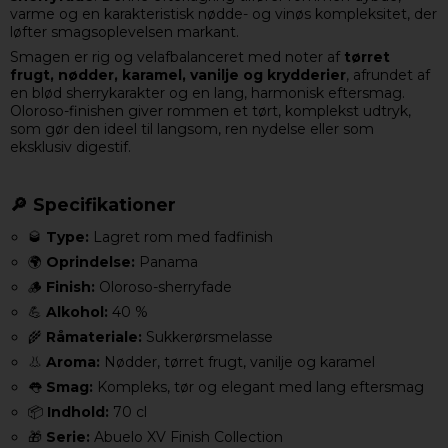
varme og en karakteristisk nødde- og vinøs kompleksitet, der
løfter smagsoplevelsen markant.
Smagen er rig og velafbalanceret med noter af
tørret
frugt, nødder, karamel, vanilje og krydderier
, afrundet af
en blød sherrykarakter og en lang, harmonisk eftersmag.
Oloroso-finishen giver rommen et tørt, komplekst udtryk,
som gør den ideel til langsom, ren nydelse eller som
eksklusiv digestif.
🔎 Specifikationer
🥃
Type:
Lagret rom med fadfinish
🌍
Oprindelse:
Panama
🪵
Finish:
Oloroso-sherryfade
💪
Alkohol:
40 %
🌾
Råmateriale:
Sukkerørsmelasse
👃
Aroma:
Nødder, tørret frugt, vanilje og karamel
👅
Smag:
Kompleks, tør og elegant med lang eftersmag
📦
Indhold:
70 cl
🎁
Serie:
Abuelo XV Finish Collection