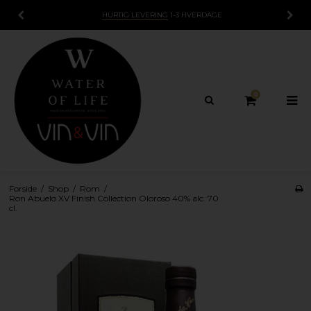
15 DAGES
FORTRYDELSESRET
0
Forside
/
Shop
/
Rom
/
Ron Abuelo XV Finish Collection Oloroso 40% alc. 70
cl.