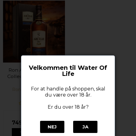
Velkommen til Water Of
Ron Abuelo XV Finish
Life
Collection Tawny 40%
alc. 70 cl.
For at handle på shoppen, skal
Ron Abuelo Panama
du være over 18 år.
Er du over 18 år?
749,00 DKK
NEJ
JA
VIS PRODUKT