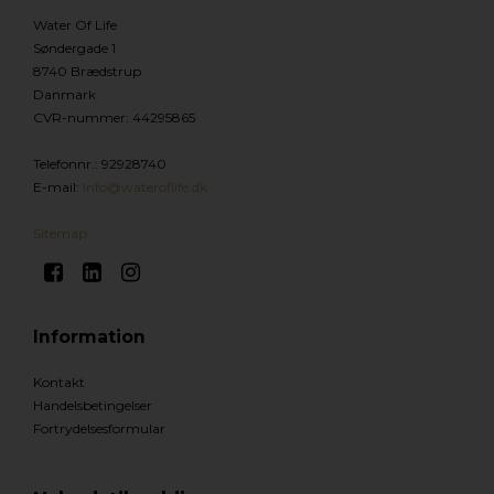
Water Of Life
Søndergade 1
8740 Brædstrup
Danmark
CVR-nummer
:
44295865
Telefonnr.
:
92928740
E-mail
:
Info@wateroflife.dk
Sitemap
Information
Kontakt
Handelsbetingelser
Fortrydelsesformular