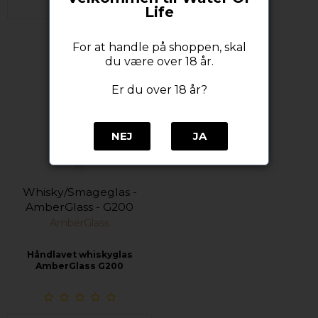
Life
For at handle på shoppen, skal
du være over 18 år.
Er du over 18 år?
NEJ
JA
Whisky/Smageglas -
AmberGlass - G200
AmberGlass
Håndlavet whiskyglas
AmberGlass G200