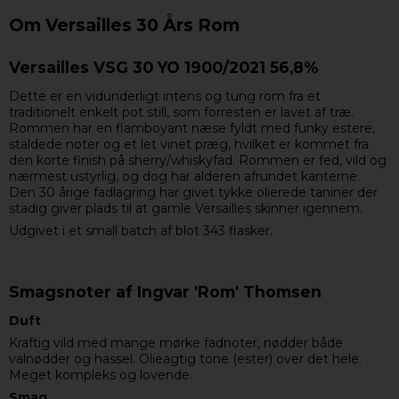
Om Versailles 30 Års Rom
Versailles VSG 30 YO 1900/2021 56,8%
Dette er en vidunderligt intens og tung rom fra et
traditionelt enkelt pot still, som forresten er lavet af træ.
Rommen har en flamboyant næse fyldt med funky estere,
staldede noter og et let vinet præg, hvilket er kommet fra
den korte finish på sherry/whiskyfad. Rommen er fed, vild og
nærmest ustyrlig, og dog har alderen afrundet kanterne.
Den 30 årige fadlagring har givet tykke olierede taniner der
stadig giver plads til at gamle Versailles skinner igennem.
Udgivet i et small batch af blot 343 flasker.
Smagsnoter af Ingvar 'Rom' Thomsen
Duft
Kraftig vild med mange mørke fadnoter, nødder både
valnødder og hassel. Olieagtig tone (ester) over det hele.
Meget kompleks og lovende.
Smag