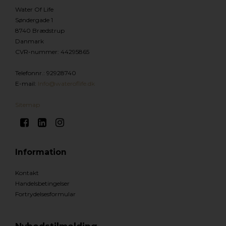
Water Of Life
Søndergade 1
8740 Brædstrup
Danmark
CVR-nummer
:
44295865
Telefonnr.
:
92928740
E-mail
:
Info@wateroflife.dk
Sitemap
Information
Kontakt
Handelsbetingelser
Fortrydelsesformular