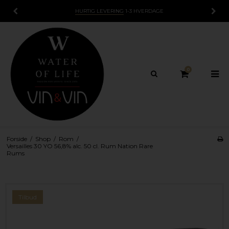
IG LEVERING
1-3 HVERDAGE
15 DAG
0
Forside
/
Shop
/
Rom
/
Versailles 30 YO 56,8% alc. 50 cl. Rum Nation Rare
Rums
Tilbud