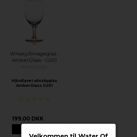
Whisky/Smageglas -
AmberGlass - G201
AmberGlass
Håndlavet whiskyglas
AmberGlass G201
199,00 DKK
VIS PRODUKT
Velkommen til Water Of