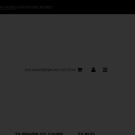
15 DAGES
FORTRYDELSESRET
DIN INDKØBSKURV ER TOM
R
TILBEHØR OG GAVER
TILBUD