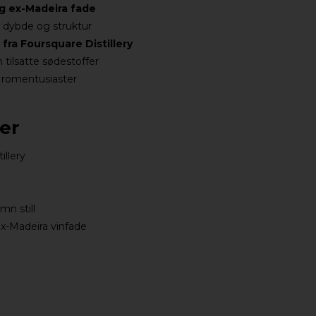
g ex-Madeira fade
a dybde og struktur
fra Foursquare Distillery
 tilsatte sødestoffer
l romentusiaster
ner
illery
mn still
x-Madeira vinfade