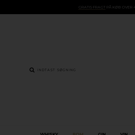
GRATIS FRAGT
PÅ KØB OVER 4
WHISKY
ROM
GIN
VIN