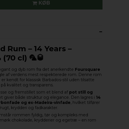
KØB
ld Rum – 14 Years –
(70 cl) 🦜🥃
egant og dyb rom fra det anerkendte
Foursquare
gle af verdens mest respekterede rom. Denne rom
r er kendt for klassisk Barbados-stil uden tilsatte
på kvalitet og transparens.
sse og fremstillet som et blend af
pot still og
ket giver både struktur og elegance. Den lagres i
14
rbonfade og ex-Madeira-vinfade
, hvilket tilfører
ugt, krydderi og fadkarakter.
mstår rommen fyldig, tør og kompleks med
t, mørk chokolade, krydderier og egetræ – en rom