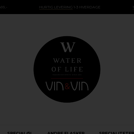
99,-
HURTIG LEVERING
1-3 HVERDAGE
SPECIALØL
ANDRE FLASKER
SPECIALITETE