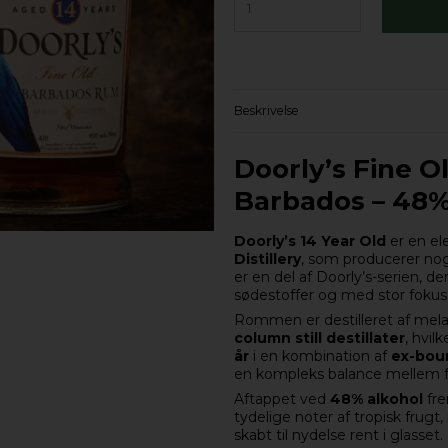
Beskrivelse
Doorly’s Fine O
Barbados – 48% 
Doorly’s 14 Year Old
er en el
Distillery
, som producerer no
er en del af Doorly’s-serien, de
sødestoffer og med stor fokus 
Rommen er destilleret af mela
column still destillater
, hvil
år
i en kombination af
ex-bou
en kompleks balance mellem fr
Aftappet ved
48% alkohol
fre
tydelige noter af tropisk frug
skabt til nydelse rent i glasset.