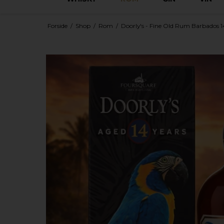
Forside
/
Shop
/
Rom
/
Doorly's - Fine Old Rum Barbados 14