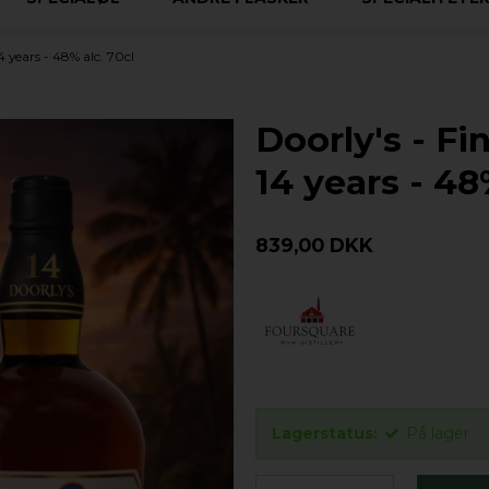
 years - 48% alc. 70cl
Doorly's - F
14 years - 48
839,00 DKK
Lagerstatus:
På lager