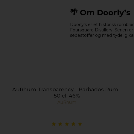
🌴 Om Doorly’s
Doorly’s er et historisk rombr
Foursquare Distillery. Serien e
sødestoffer og med tydelig kara
AuRhum Transparency - Barbados Rum -
50 cl. 46%
AuRhum