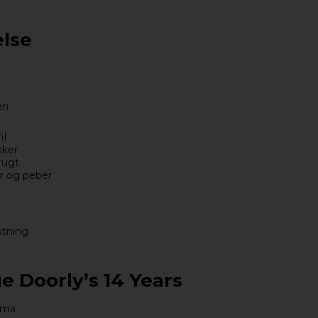
lse
ri
il
kker
frugt
r og peber
utning
e Doorly’s 14 Years
lima