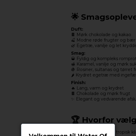
🌟 Smagsopleve
Duft:
🍫 Mørk chokolade og kakao
🍒 Modne røde frugter og bær
🌿 Egetræ, vanilje og let krydde
Smag:
🥃 Fyldig og kompleks romprof
🍯 Karamel, vanilje og mørk su
🍇 Rosiner, sultanas og tørret 
🌶️ Krydret egetræ med ingefæ
Finish:
🔥 Lang, varm og krydret
🍫 Chokolade og mørk frugt
✨ Elegant og vedvarende afsl
🏆 Hvorfor vælg
🥃
14 års lagring
i tropisk k
Velkommen til Water Of