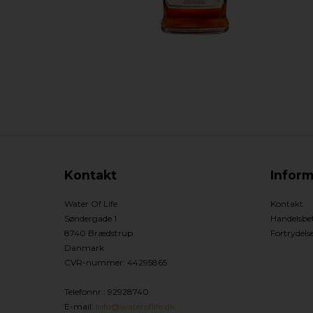
Kontakt
Inform
Water Of Life
Kontakt
Søndergade 1
Handelsbet
8740 Brædstrup
Fortrydels
Danmark
CVR-nummer
:
44295865
Telefonnr.
:
92928740
E-mail
:
Info@wateroflife.dk