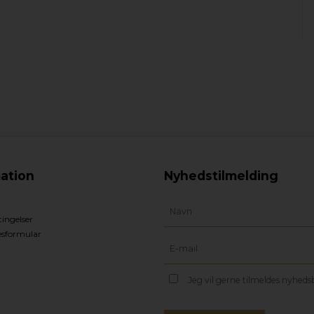
ation
Nyhedstilmelding
ingelser
esformular
Jeg vil gerne tilmeldes nyhed