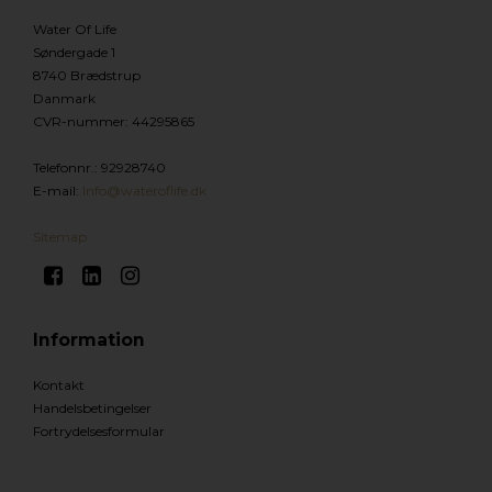
Water Of Life
Søndergade 1
8740 Brædstrup
Danmark
CVR-nummer
:
44295865
Telefonnr.
:
92928740
E-mail
:
Info@wateroflife.dk
Sitemap
Information
Kontakt
Handelsbetingelser
Fortrydelsesformular