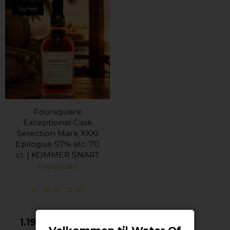
Nyhed
Foursquare
Exceptional Cask
Selection Mark XXXI
Epilogue 57% alc. 70
cl. | KOMMER SNART
Foursquare
1.199,00 DKK