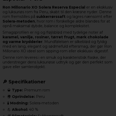
Ron Millonario XO Solera Reserva Especial
er en eksklusiv
og luksuriøs rom fra Peru, skabt til den kræsne nyder. Denne
rom fremstilles på
sukkerrørssaft
og lagres nænsomt efter
Solera-metoden
, hvor rom i forskellige aldre blandes for at
opnå maksimal dybde, balance og kompleksitet.
Smagsprofilen er rig og fløjlsblød med tydelige noter af
karamel, vanilje, rosiner, tørret frugt, mørk chokolade
og varme krydderier
. Mundfølelsen er silkeblød og fyldig
med en lang, elegant og sødmefuld eftersmag, der gør Ron
Millonario XO ideel som sipping-rom eller eksklusiv digestif.
Denne rom leveres i en smuk og karakteristisk flaske, der
understreger dens luksuriøse udtryk og gør den perfekt som
gave eller samlerobjekt.
🔎 Specifikationer
🥃
Type:
Premium rom
🌍
Oprindelse:
Peru
🧪
Modning:
Solera-metoden
💪
Alkohol:
40 %