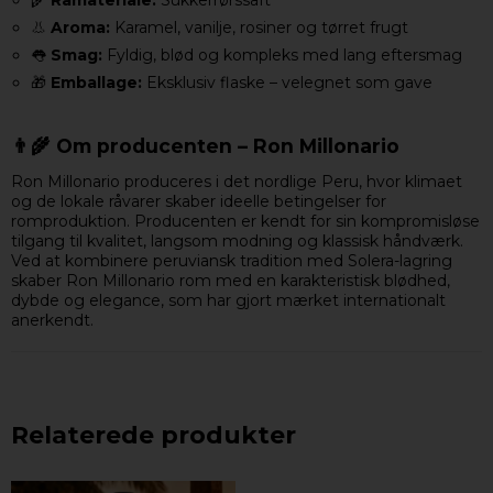
🌾
Råmateriale:
Sukkerrørssaft
👃
Aroma:
Karamel, vanilje, rosiner og tørret frugt
👅
Smag:
Fyldig, blød og kompleks med lang eftersmag
🎁
Emballage:
Eksklusiv flaske – velegnet som gave
👨‍🌾 Om producenten – Ron Millonario
Ron Millonario produceres i det nordlige Peru, hvor klimaet
og de lokale råvarer skaber ideelle betingelser for
romproduktion. Producenten er kendt for sin kompromisløse
tilgang til kvalitet, langsom modning og klassisk håndværk.
Ved at kombinere peruviansk tradition med Solera-lagring
skaber Ron Millonario rom med en karakteristisk blødhed,
dybde og elegance, som har gjort mærket internationalt
anerkendt.
Relaterede produkter