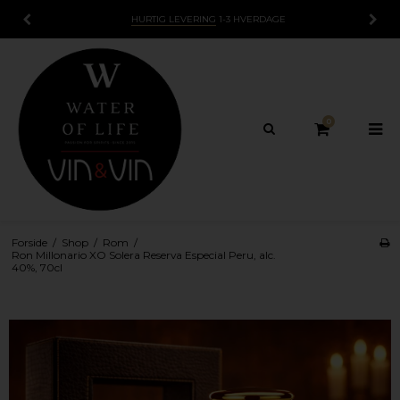
GE
15 DAGES
FORTRYDELSESRET
0
Forside
/
Shop
/
Rom
/
Ron Millonario XO Solera Reserva Especial Peru, alc.
40%, 70cl