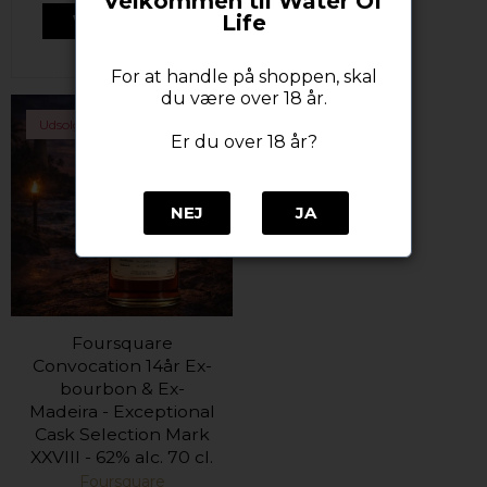
Velkommen til Water Of
Life
VIS PRODUKT
For at handle på shoppen, skal
du være over 18 år.
Udsolgt
Er du over 18 år?
NEJ
JA
Foursquare
Convocation 14år Ex-
bourbon & Ex-
Madeira - Exceptional
Cask Selection Mark
XXVIII - 62% alc. 70 cl.
Foursquare