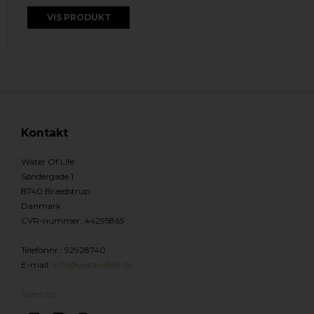
VIS PRODUKT
Kontakt
Water Of Life
Søndergade 1
8740 Brædstrup
Danmark
CVR-nummer
:
44295865
Telefonnr.
:
92928740
E-mail
:
Info@wateroflife.dk
Sitemap