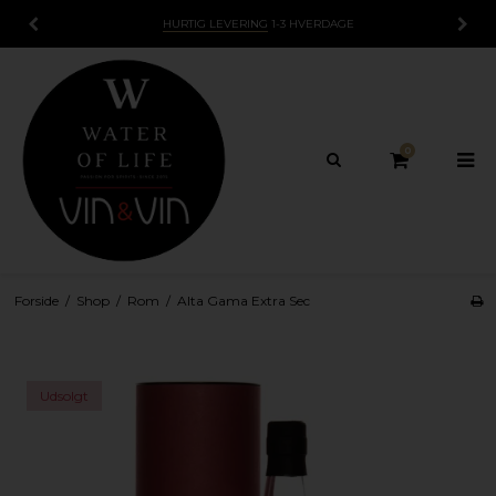
HURTIG LEVERING
1-3 HVERDAGE
0
Forside
/
Shop
/
Rom
/
Alta Gama Extra Sec
Udsolgt