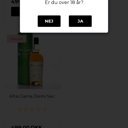
499,00 DKK
Er du over 18 år?
VIS PRODUKT
NEJ
JA
Udsolgt
Alta Gama Demi Sec
499,00 DKK