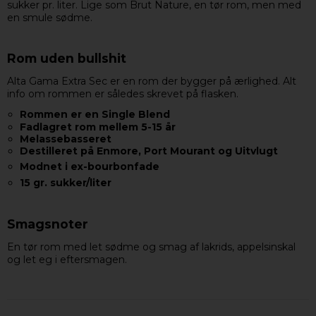
sukker pr. liter. Lige som Brut Nature, en tør rom, men med
en smule sødme.
Rom uden bullshit
Alta Gama Extra Sec er en rom der bygger på ærlighed. Alt
info om rommen er således skrevet på flasken.
Rommen er en Single Blend
Fadlagret rom mellem 5-15 år
Melassebasseret
Destilleret på Enmore, Port Mourant og Uitvlugt
Modnet i ex-bourbonfade
15 gr. sukker/liter
Smagsnoter
En tør rom med let sødme og smag af lakrids, appelsinskal
og let eg i eftersmagen.