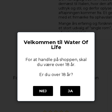
dernæst til Italien, hvor den 
udtryk og stil, og derfor oplyses
aftapningen kommer fra. Et g
med et frimærke fra ophavslan
Mange års erfaring og forskni
et stort udvalg af ”single rom
uforglemmelig!
Velkommen til Water Of
Life
For at handle på shoppen, skal
du være over 18 år.
Er du over 18 år?
Foursquare Exceptional Cask Selection
Mark XXXI Epilogue 57% alc. 70 cl. |
KOMMER SNART
NEJ
JA
Foursquare