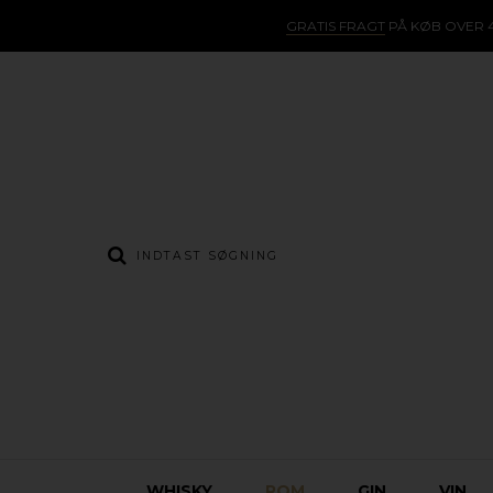
GRATIS FRAGT
PÅ KØB OVER 4
WHISKY
ROM
GIN
VIN