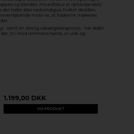
aftappes og blendes. Hovedfokus er ophavslandets
 det heller ikke nødvendigvis, hvilket destilleri,
ennemløbende motiv er, at flaskerne markeres
det.
ng - samt en streng udvælgelsesproces - har skabt
”, der, tro mod rommens hjerte, er unik og
1.199,00 DKK
VIS PRODUKT