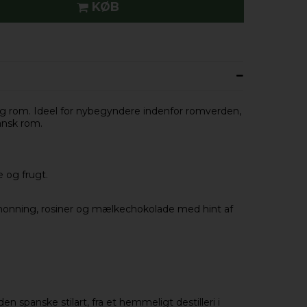
KØB
elig rom. Ideel for nybegyndere indenfor romverden,
ansk rom.
e og frugt.
iehonning, rosiner og mælkechokolade med hint af
en spanske stilart, fra et hemmeligt destilleri i