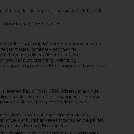
på fade, der tidligere har indeholdt Jack Daniels
 udgivet ved en ABV på 40%.
sk med sødme og frugt. På ganen mødes man af en
l træder meget i karakter – sødmen fra
en at den dog bliver påtrængende eller
r noter af akaciehonning, rosiner og
af appelsin og abrikos. Eftersmagen er lækker, ren
alieneren Fabio Rossi i 1999. Ideen var at finde
rlige romstil. Det førte til et mangeårigt eventyr
nske destillerier til rom- og insektmuseer i
t andet kendte romnationer som Jamaica og
lande, der hidtil har været totalt ukendte på det
ksempelvis Peru og Bougainville.
a udvalgte destillerier verden over, og bringes