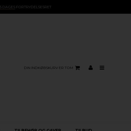
15 DAGES
FORTRYDELSESRET
DIN INDKØBSKURV ER TOM
R
TILBEHØR OG GAVER
TILBUD