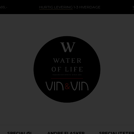
99,-
HURTIG LEVERING
1-3 HVERDAGE
SPECIALØL
ANDRE FLASKER
SPECIALITETE