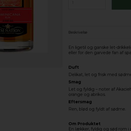
Beskrivelse
En ligetil og ganske let-drikk
eller for den garvede fan af sp
Duft
Delikat, let og frisk med sødm
Smag
Let og fyldig – noter af Akac
orange og abrikos.
Eftersmag
Ren, blød og fyldt af sødme.
Om Produktet
En lækker, fyldig og sød rom i d