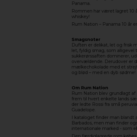
Panama.
Rommen har været lagret 10 år 
whiskey!
Rum Nation – Panama 10 år er
Smagsnoter
Duften er delikat, let og fri
let, fyldig smag, som alligeve
sukkerørssaften dominerer, ud
overvældende. Derudover er de
mælkechokolade med et strejf 
og blød – med en dyb sødme!
Om Rum Nation
Rum Nation blev grundlagt af it
frem til hvert enkelte lands sæ
der ledte Rossi fra små peruvia
Guadelope.
I kataloget finder man bland
Barbados, men man finder også 
internationale marked - som e
Den færdiglagrede rom købes fr