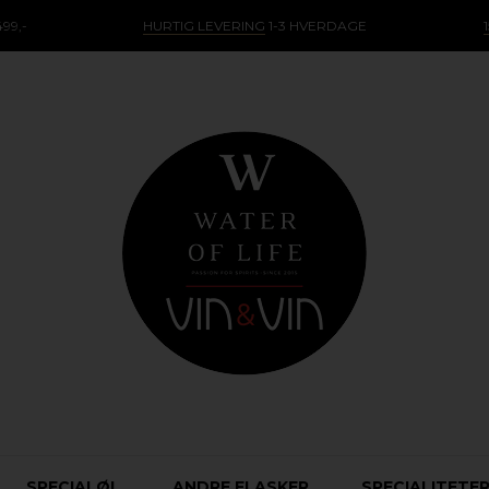
99,-
HURTIG LEVERING
1-3 HVERDAGE
SPECIALØL
ANDRE FLASKER
SPECIALITETE