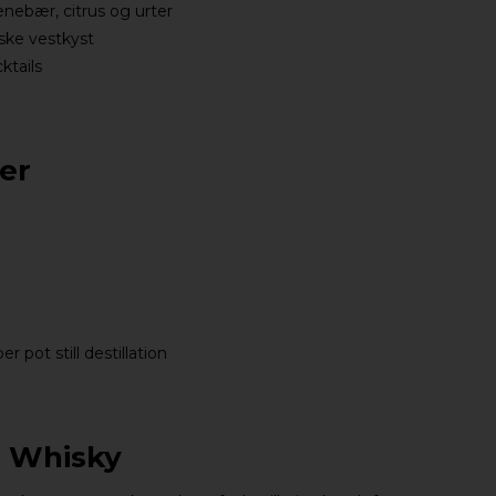
nebær, citrus og urter
ske vestkyst
ktails
ner
r pot still destillation
g Whisky