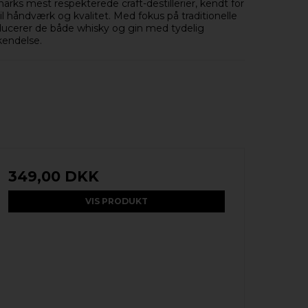
rks mest respekterede craft-destillerier, kendt for
l håndværk og kvalitet. Med fokus på traditionelle
ducerer de både whisky og gin med tydelig
kendelse.
349,00 DKK
VIS PRODUKT