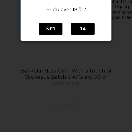
Stauning Whisky er et af Danma
deres kompromisløse tilgang ti
Er du over 18 år?
metoder og lokale råvarer pro
identitet og international aner
NEJ
JA
Bakkelandets Gin - With a touch of
Caukasus Batch 3 47% alc. 50 cl.
Water of Life