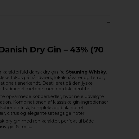
Danish Dry Gin – 43% (70
g karakterfuld dansk dry gin fra
Stauning Whisky
,
 fokus på håndværk, lokale råvarer og terroir,
nationalt anerkendt. Destilleret på den jyske
 traditionel metode med nordisk identitet.
kte opvarmede kobberkedler, hvor nøje udvalgte
lation. Kombinationen af klassiske gin-ingredienser
kaber en frisk, kompleks og balanceret
r, citrus og elegante urteagtige noter.
k dry gin med ren karakter, perfekt til både
siv gin & tonic.