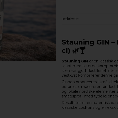
Beskrivelse
Stauning GIN – 
cl) 🌿🍸
Stauning GIN
er en klassisk o
skabt med samme kompromisløse
som har gjort destilleriet inter
vestkyst kombinerer denne gin
Ginnen produceres i små, dire
botanicals macererer før destil
og lokale nordiske elementer s
smagsprofil med tydelig enebæ
Resultatet er en autentisk dans
klassiske cocktails og en eksklu