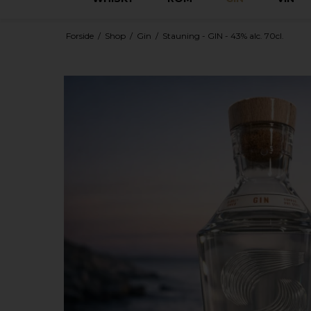
Forside
/
Shop
/
Gin
/
Stauning - GIN - 43% alc. 70cl.