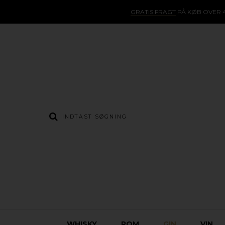
GRATIS FRAGT
PÅ KØB OVER 4
WHISKY
ROM
GIN
VIN