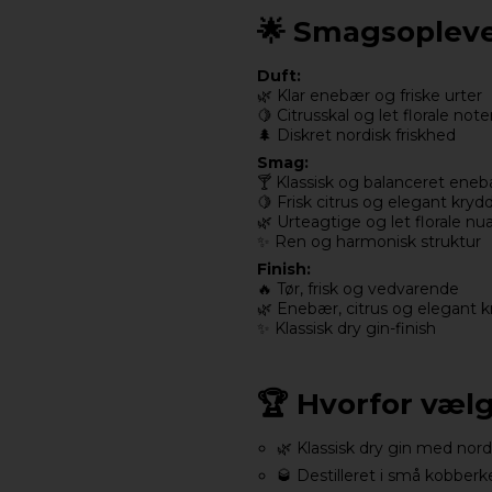
🌟 Smagsopleve
Duft:
🌿 Klar enebær og friske urter
🍋 Citrusskal og let florale note
🌲 Diskret nordisk friskhed
Smag:
🍸 Klassisk og balanceret eneb
🍋 Frisk citrus og elegant krydd
🌿 Urteagtige og let florale nu
✨ Ren og harmonisk struktur
Finish:
🔥 Tør, frisk og vedvarende
🌿 Enebær, citrus og elegant k
✨ Klassisk dry gin-finish
🏆 Hvorfor væl
🌿 Klassisk dry gin med nord
🥃 Destilleret i små kobberk