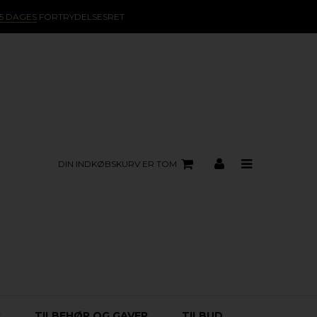
15 DAGES
FORTRYDELSESRET
DIN INDKØBSKURV ER TOM
R
TILBEHØR OG GAVER
TILBUD