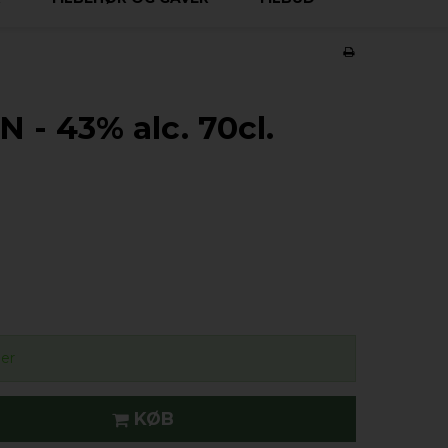
N - 43% alc. 70cl.
ger
KØB