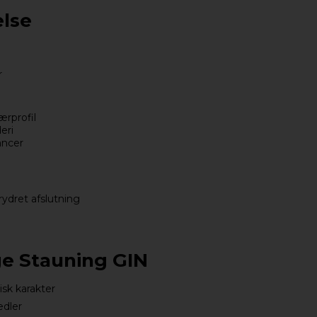
lse
r
ærprofil
eri
ancer
rydret afslutning
ge Stauning GIN
isk karakter
edler