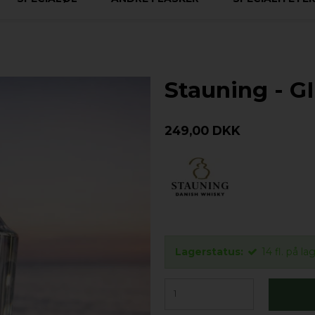
Stauning - GI
249,00 DKK
Lagerstatus:
14
fl.
på la