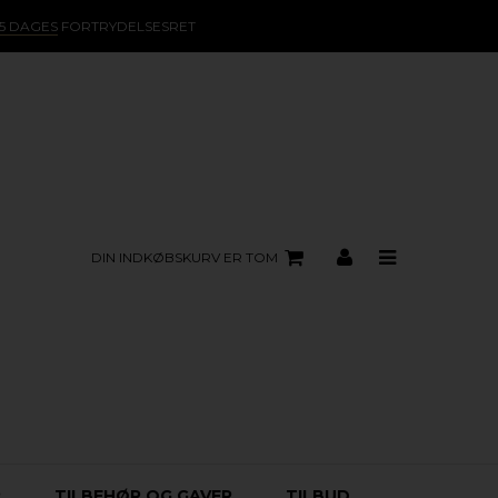
15 DAGES
FORTRYDELSESRET
DIN INDKØBSKURV ER TOM
R
TILBEHØR OG GAVER
TILBUD