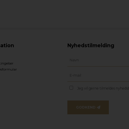
ation
Nyhedstilmelding
ingelser
esformular
Jeg vil gerne tilmeldes nyhed
GODKEND