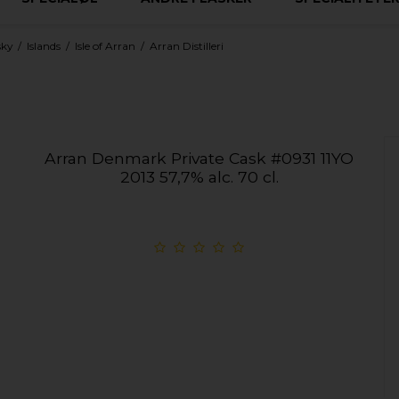
sky
/
Islands
/
Isle of Arran
/
Arran Distilleri
Arran Denmark Private Cask #0931 11YO
2013 57,7% alc. 70 cl.