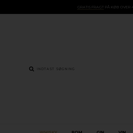
GRATIS FRAGT
PÅ KØB OVER 4
WHISKY
ROM
GIN
VIN