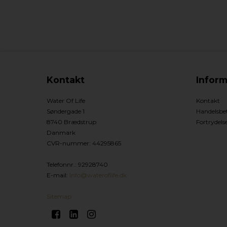
Kontakt
Inform
Water Of Life
Kontakt
Søndergade 1
Handelsbet
8740 Brædstrup
Fortrydels
Danmark
CVR-nummer
:
44295865
Telefonnr.
:
92928740
E-mail
:
Info@wateroflife.dk
Sitemap