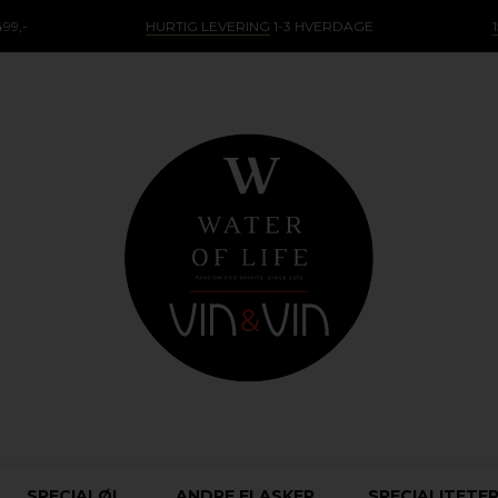
99,-
HURTIG LEVERING
1-3 HVERDAGE
SPECIALØL
ANDRE FLASKER
SPECIALITETE