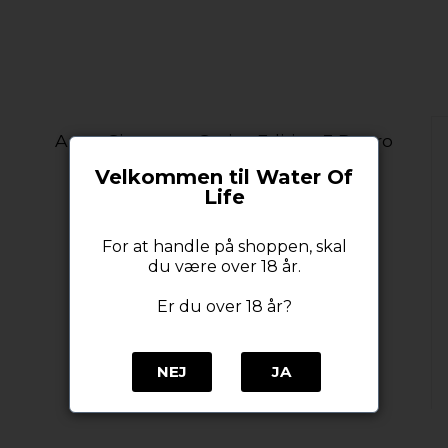
Arran Signature Series Edition 3 Duero
Discovery 12YO 50% alc. 70 cl.
Velkommen til Water Of
Arran Distillery
Life
For at handle på shoppen, skal
du være over 18 år.
Er du over 18 år?
NEJ
JA