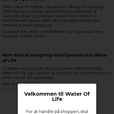
Siden Oscar Sr.’s datter, Claudia, blev færdig som ønolog i
1999, har hun overtaget ansvaret for produktionen af
Quevedos bord- og portvine. Senere kom Oscar Jr. til
familiefirmaet og har siden været ansigtet udadtil mht.
marketing, rejser, besøg osv.
Succesen har været overvældende, og i dag eksporterer
Quevedo til hele verden!
Kom med til smagning med Quevedo hos Water
of Life
Vi glæder os til at byde Oscar Quevedo velkommen hos
Water of Life, og vi glæder os til at byde jer velkommen til en
aften udover det sædvanlige.
Køb din billet til aftenen her:
Tilmelding til Vintage
Portvinssmagning hos Water of Life
Velkommen til Water Of
Life
For at handle på shoppen, skal