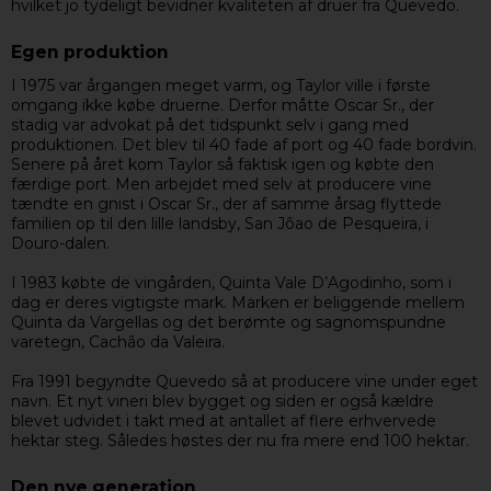
hvilket jo tydeligt bevidner kvaliteten af druer fra Quevedo.
Egen produktion
I 1975 var årgangen meget varm, og Taylor ville i første
omgang ikke købe druerne. Derfor måtte Oscar Sr., der
stadig var advokat på det tidspunkt selv i gang med
produktionen. Det blev til 40 fade af port og 40 fade bordvin.
Senere på året kom Taylor så faktisk igen og købte den
færdige port. Men arbejdet med selv at producere vine
tændte en gnist i Oscar Sr., der af samme årsag flyttede
familien op til den lille landsby, San Jõao de Pesqueira, i
Douro-dalen.
I 1983 købte de vingården, Quinta Vale D’Agodinho, som i
dag er deres vigtigste mark. Marken er beliggende mellem
Quinta da Vargellas og det berømte og sagnomspundne
varetegn, Cachão da Valeira.
Fra 1991 begyndte Quevedo så at producere vine under eget
navn. Et nyt vineri blev bygget og siden er også kældre
blevet udvidet i takt med at antallet af flere erhvervede
hektar steg. Således høstes der nu fra mere end 100 hektar.
Den nye generation