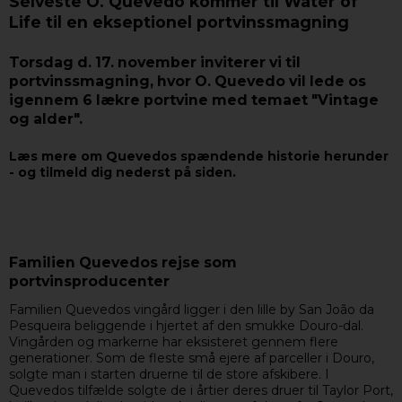
Selveste O. Quevedo kommer til Water of
Life til en ekseptionel portvinssmagning
Torsdag d. 17. november inviterer vi til
portvinssmagning, hvor O. Quevedo vil lede os
igennem 6 lækre portvine med temaet "Vintage
og alder".
Læs mere om Quevedos spændende historie herunder
- og tilmeld dig nederst på siden.
Familien Quevedos rejse som
portvinsproducenter
Familien Quevedos vingård ligger i den lille by San João da
Pesqueira beliggende i hjertet af den smukke Douro-dal.
Vingården og markerne har eksisteret gennem flere
generationer. Som de fleste små ejere af parceller i Douro,
solgte man i starten druerne til de store afskibere. I
Quevedos tilfælde solgte de i årtier deres druer til Taylor Port,