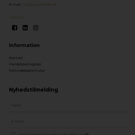
E-mail
:
Info@wateroflife.dk
Sitemap
Information
Kontakt
Handelsbetingelser
Fortrydelsesformular
Nyhedstilmelding
Jeg vil gerne tilmeldes nyhedsbrevet