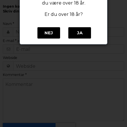
du være over 18 år.
Ingen kommentar(er)
Skriv din kommentar
Er du over 18 år?
Navn
*
NEJ
JA
E-mail
*
(bliver ikke offentliggjort)
Webside
Kommentar
*