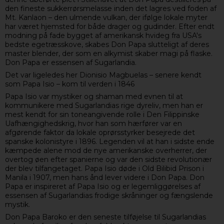
den fineste sukkerrørsmelasse inden det lagres ved foden af
Mt. Kanlaon – den ulmende vulkan, der ifølge lokale myter
har været hjemsted for både drager og gudinder. Efter endt
modning på fade bygget af amerikansk hvideg fra USA's
bedste egetræsskove, skabes Don Papa slutteligt af deres
master blender, der som en alkymist skaber magi på flaske.
Don Papa er essensen af Sugarlandia.
Det var ligeledes her Dionisio Magbuelas – senere kendt
som Papa Isio – kom til verden i 1846
Papa Isio var mystiker og shaman med evnen til at
kommunikere med Sugarlandias rige dyreliv, men han er
mest kendt for sin toneangivende rolle i Den Filippinske
Uafhængighedskrig, hvor han som hærfører var en
afgørende faktor da lokale oprørsstyrker besejrede det
spanske kolonistyre i 1896. Legenden vil at han i sidste ende
kæmpede alene mod de nye amerikanske overherrer, der
overtog øen efter spanierne og var den sidste revolutionær
der blev tilfangetaget. Papa Isio døde i Old Bilibid Prison i
Manila i 1907, men hans ånd lever videre i Don Papa. Don
Papa er inspireret af Papa Isio og er legemliggørelses af
essensen af Sugarlandias frodige skråninger og fængslende
mystik.
Don Papa Baroko er den seneste tilføjelse til Sugarlandias