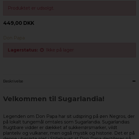
Produktet er udsolgt.
449,00 DKK
Don Papa
Lagerstatus:
Ikke på lager
Beskrivelse
Velkommen til Sugarlandia!
Legenden om Don Papa har sit udspring på øen Negros, der
på lokalt tungemål omtales som Sugarlandia. Sugarlandias
frugtbare vidder er dækket af sukkerrørsmarker, vildt
planteliv og vulkaner, men også mystik og historie. Det er på
denne uberørte plet i Stillehavet at Don Papa destilleres på