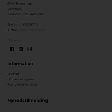
8740 Brædstrup
Danmark
CVR-nummer
:
44295865
Telefonnr.
:
92928740
E-mail
:
Info@wateroflife.dk
Sitemap
Information
Kontakt
Handelsbetingelser
Fortrydelsesformular
Nyhedstilmelding