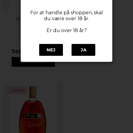
For at handle på shoppen, skal
du være over 18 år.
Alfred's Trail 8.6
Er du over 18 år?
NEJ
JA
749,00 DKK
VIS PRODUKT
Udsolgt