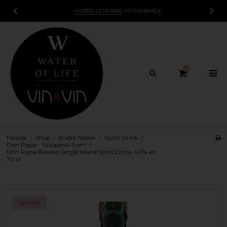
HURTIG LEVERING
1-3 HVERDAGE
0
Forside
/
Shop
/
Andre flasker
/
Spirit Drink
/
Don Papa - Filippinsk Rom
/
Don Papa Baroko Single Island Spirit Drink 40% alc.
70 cl.
Udsolgt