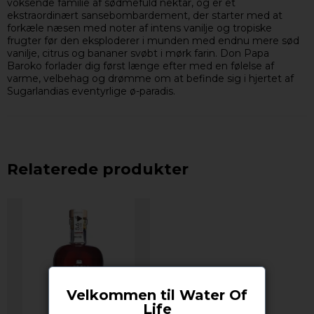
voksende familie af sødmefuld nektar, og er et
ekstraordinært sansebombardement, der starter med at
forkæle næsen med noter af intens vanilje og tropiske
frugter før den eksploderer i munden med endnu mere sød
vanilje, citrus og bananer svøbt i mørk farin. Don Papa
Baroko forlader dig først længe efter med en følelse af
varme, velbehag og drømme om at befinde sig i hjertet af
Sugarlandias eventyrlige ø-paradis.
Relaterede produkter
Velkommen til Water Of
Life