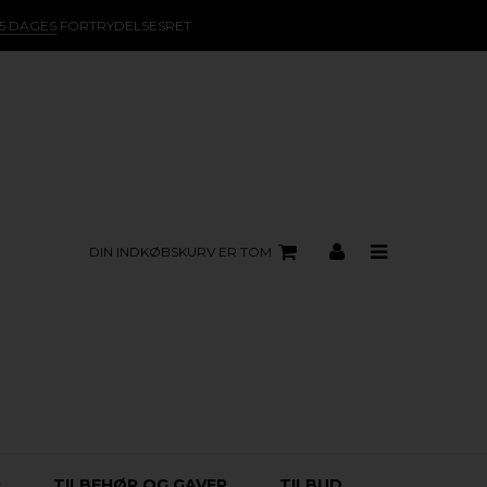
15 DAGES
FORTRYDELSESRET
DIN INDKØBSKURV ER TOM
R
TILBEHØR OG GAVER
TILBUD