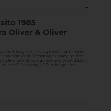
sito 1985
a Oliver & Oliver
krydderier. Utrolig kompleks og moden rom med en
fed bourbon vanilje. Eftersmagen er lang med en
og fine noter af røg og chokolade. Vandt dobbelt
um (over 21 års lagring) på Rum kongressen.