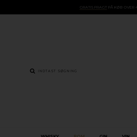
GRATIS FRAGT
PÅ KØB OVER 4
WHISKY
ROM
GIN
VIN