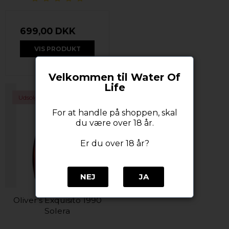
699,00 DKK
VIS PRODUKT
Velkommen til Water Of
Life
Udsolgt
For at handle på shoppen, skal
du være over 18 år.
Er du over 18 år?
NEJ
JA
Oliver's Exquisito 1990
Solera