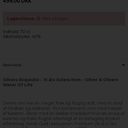
499,00 DKK
Lagerstatus:
Ikke på lager
Indhold: 70 cl.
Alkoholstyrke: 40%
Beskrivelse
Olivers Exquisito - 15 års Solera Rom - Oliver & Olivers -
Water Of Life
Denne rom har en meget frisk og frugtig duft, med et strejf
af hindbær og sukkerrør. Flot komponeret rom med masser
af karakter. Åbner med en lækker imødekommende smag af
karamel og friske frugter efterfulgt af en behagelig krydret
eftersmag. Vandt Guld i kategorien Premium (16 til 21 års