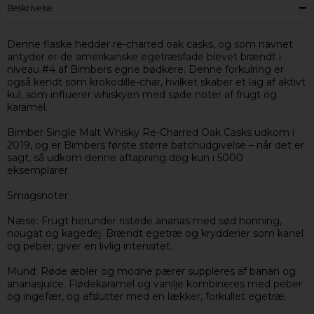
Beskrivelse
Denne flaske hedder re-charred oak casks, og som navnet
antyder er de amerikanske egetræsfade blevet brændt i
niveau #4 af Bimbers egne bødkere. Denne forkulring er
også kendt som krokodille-char, hvilket skaber et lag af aktivt
kul, som influerer whiskyen med søde noter af frugt og
karamel.
Bimber Single Malt Whisky Re-Charred Oak Casks udkom i
2019, og er Bimbers første større batchudgivelse – når det er
sagt, så udkom denne aftapning dog kun i 5000
eksemplarer.
Smagsnoter:
Næse: Frugt herunder ristede ananas med sød honning,
nougat og kagedej. Brændt egetræ og krydderier som kanel
og peber, giver en livlig intensitet.
Mund: Røde æbler og modne pærer suppleres af banan og
ananasjuice. Flødekaramel og vanilje kombineres med peber
og ingefær, og afslutter med en lækker, forkullet egetræ.