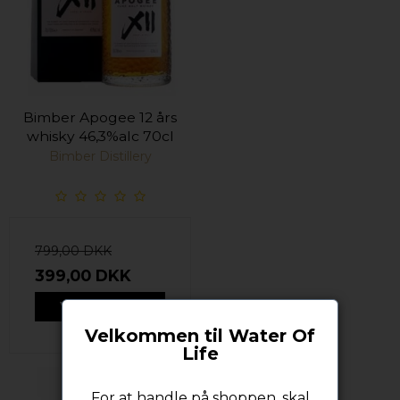
Bimber Apogee 12 års
whisky 46,3%alc 70cl
Bimber Distillery
799,00 DKK
399,00 DKK
VIS PRODUKT
Velkommen til Water Of
Life
For at handle på shoppen, skal