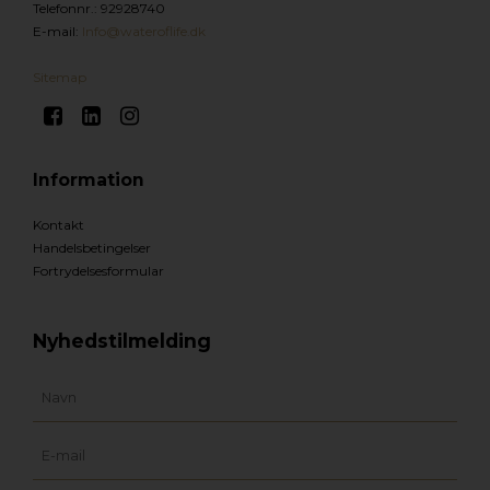
Telefonnr.
:
92928740
E-mail
:
Info@wateroflife.dk
Sitemap
Information
Kontakt
Handelsbetingelser
Fortrydelsesformular
Nyhedstilmelding