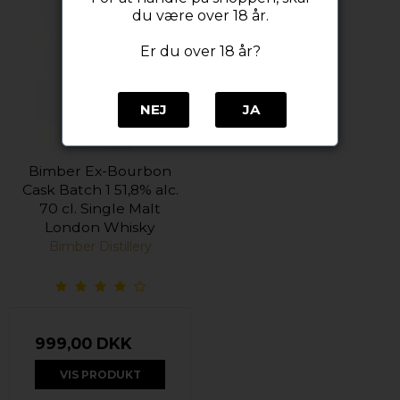
du være over 18 år.
Er du over 18 år?
NEJ
JA
Bimber Ex-Bourbon
Cask Batch 1 51,8% alc.
70 cl. Single Malt
London Whisky
Bimber Distillery
999,00 DKK
VIS PRODUKT