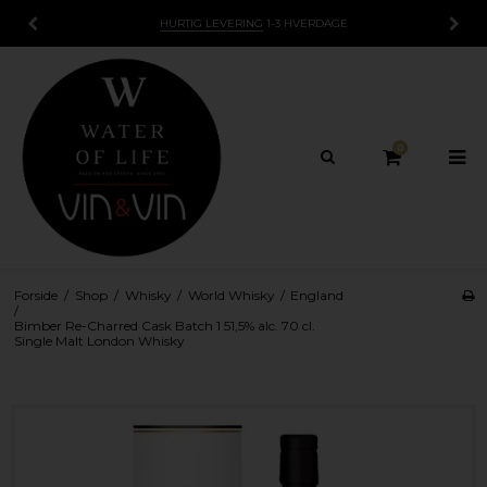
HURTIG LEVERING
1-3 HVERDAGE
0
Forside
/
Shop
/
Whisky
/
World Whisky
/
England
/
Bimber Re-Charred Cask Batch 1 51,5% alc. 70 cl.
Single Malt London Whisky