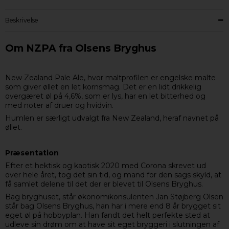
Beskrivelse
Om NZPA fra Olsens Bryghus
New Zealand Pale Ale, hvor maltprofilen er engelske malte
som giver øllet en let kornsmag. Det er en lidt drikkelig
overgæret øl på 4,6%, som er lys, har en let bitterhed og
med noter af druer og hvidvin.
Humlen er særligt udvalgt fra New Zealand, heraf navnet på
øllet.
Præsentation
Efter et hektisk og kaotisk 2020 med Corona skrevet ud
over hele året, tog det sin tid, og mand for den sags skyld, at
få samlet delene til det der er blevet til Olsens Bryghus.
Bag bryghuset, står økonomikonsulenten Jan Støjberg Olsen
står bag Olsens Bryghus, han har i mere end 8 år brygget sit
eget øl på hobbyplan. Han fandt det helt perfekte sted at
udleve sin drøm om at have sit eget bryggeri i slutningen af