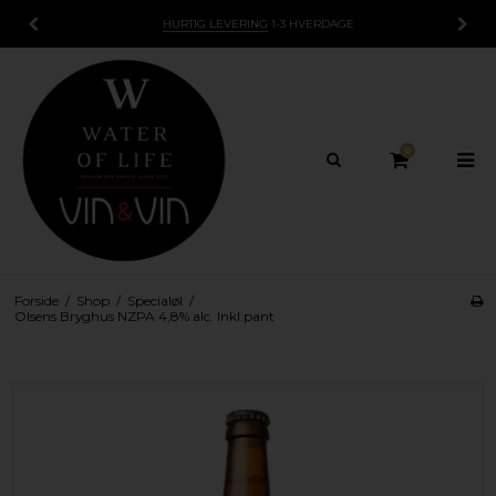
HURTIG LEVERING
1-3 HVERDAGE
0
Forside
/
Shop
/
Specialøl
/
Olsens Bryghus NZPA 4,8% alc. Inkl.pant