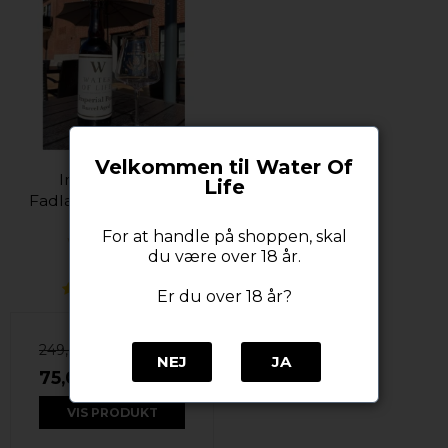
Velkommen til Water Of
Imperial Peat
Life
Fadlagret Øl 10% alc.
75 cl.
For at handle på shoppen, skal
Water of Life
du være over 18 år.
Er du over 18 år?
249,00 DKK
NEJ
JA
75,00 DKK
VIS PRODUKT