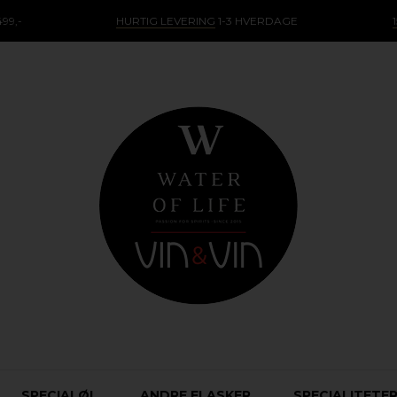
99,-
HURTIG LEVERING
1-3 HVERDAGE
SPECIALØL
ANDRE FLASKER
SPECIALITETE