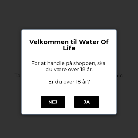
Velkommen til Water Of
Life
For at handle på shoppen, skal
du være over 18 år.
Tamnavulin Sherry Cask Edition 40% alc.
70 cl.
Er du over 18 år?
NEJ
JA