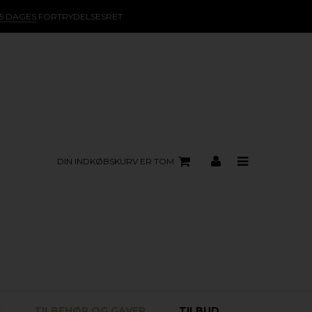
15 DAGES
FORTRYDELSESRET
DIN INDKØBSKURV ER TOM
R
TILBEHØR OG GAVER
TILBUD