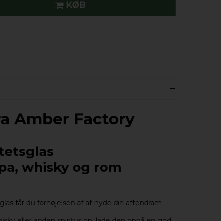
KØB
ra Amber Factory
tetsglas
ppa, whisky og rom
s får du fornøjelsen af at nyde din aftendram
sky eller anden spiritus op, lade den opnå en god