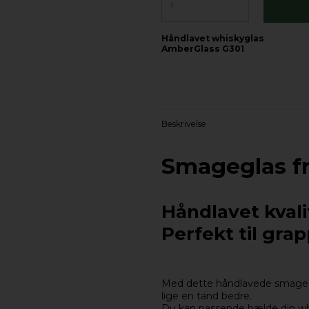
Håndlavet whiskyglas
AmberGlass G301
Beskrivelse
Smageglas f
Håndlavet kvali
Perfekt til gra
Med dette håndlavede smagegla
lige en tand bedre.
Du kan passende hælde din whi