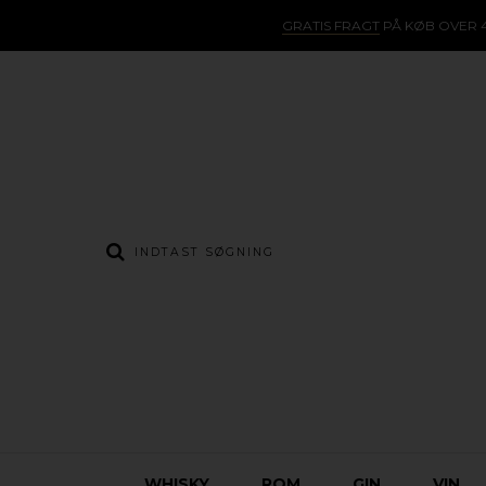
GRATIS FRAGT
PÅ KØB OVER 4
WHISKY
ROM
GIN
VIN