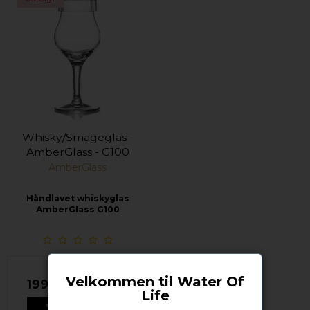
Whisky/Smageglas -
AmberGlass - G100
AmberGlass
Håndlavet whiskyglas
AmberGlass G100
Velkommen til Water Of
199,00 DKK
Life
VIS PRODUKT