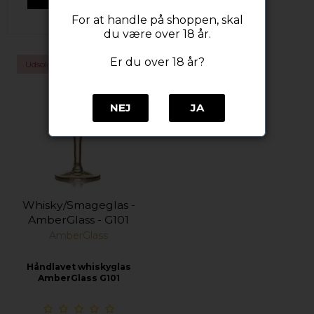
For at handle på shoppen, skal
du være over 18 år.
Er du over 18 år?
Udsolgt
NEJ
JA
Whisky/Smageglas -
AmberGlass - G101
AmberGlass
Håndlavet whiskyglas
AmberGlass G101