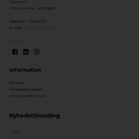
Danmark
CVR-nummer
:
44295865
Telefonnr.
:
92928740
E-mail
:
Info@wateroflife.dk
Sitemap
Information
Kontakt
Handelsbetingelser
Fortrydelsesformular
Nyhedstilmelding