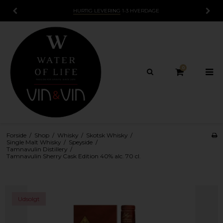
HURTIG LEVERING
1-3 HVERDAGE
0
Forside
/
Shop
/
Whisky
/
Skotsk Whisky
/
Single Malt Whisky
/
Speyside
/
Tamnavulin Distillery
/
Tamnavulin Sherry Cask Edition 40% alc. 70 cl.
Udsolgt