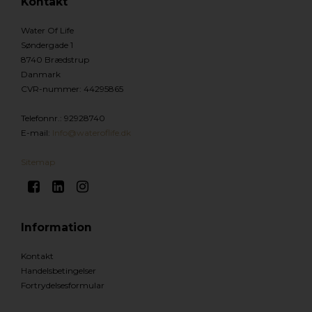
Kontakt
Water Of Life
Søndergade 1
8740 Brædstrup
Danmark
CVR-nummer
:
44295865
Telefonnr.
:
92928740
E-mail
:
Info@wateroflife.dk
Sitemap
Information
Kontakt
Handelsbetingelser
Fortrydelsesformular