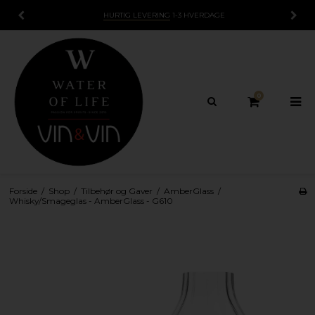
HURTIG LEVERING
1-3 HVERDAGE
0
Forside
/
Shop
/
Tilbehør og Gaver
/
AmberGlass
/
Whisky/Smageglas - AmberGlass - G610