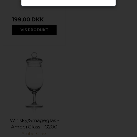
199,00 DKK
VIS PRODUKT
Whisky/Smageglas -
AmberGlass - G200
AmberGlass