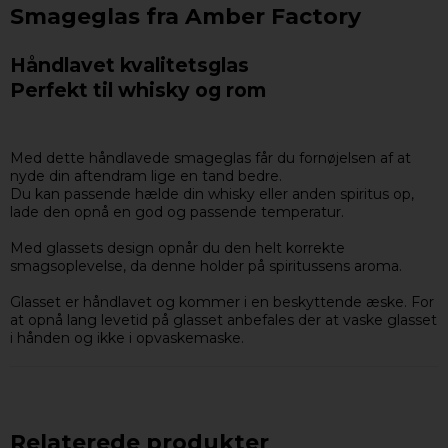
Smageglas fra Amber Factory
Håndlavet kvalitetsglas
Perfekt til whisky og rom
Med dette håndlavede smageglas får du fornøjelsen af at
nyde din aftendram lige en tand bedre.
Du kan passende hælde din whisky eller anden spiritus op,
lade den opnå en god og passende temperatur.
Med glassets design opnår du den helt korrekte
smagsoplevelse, da denne holder på spiritussens aroma.
Glasset er håndlavet og kommer i en beskyttende æske. For
at opnå lang levetid på glasset anbefales der at vaske glasset
i hånden og ikke i opvaskemaske.
Relaterede produkter