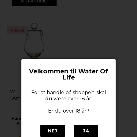
VIS PRODUKT
Udsolgt
Velkommen til Water Of
Life
Whisky/Smageglas -
For at handle på shoppen, skal
AmberGlass - G101
du være over 18 år.
AmberGlass
Er du over 18 år?
Håndlavet whiskyglas
AmberGlass G101
NEJ
JA