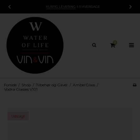
HURTIG LEVERING
1-3 HVERDAGE
0
Forside
/
Shop
/
Tilbehør og Gaver
/
AmberGlass
/
Vodka Glasses V101
Udsolgt