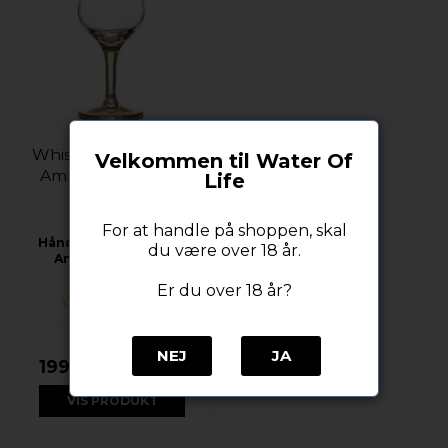
Whisky/Smageglas -
Velkommen til Water Of
AmberGlass - G101
Life
AmberGlass
For at handle på shoppen, skal
Håndlavet whiskyglas
du være over 18 år.
AmberGlass G101
Er du over 18 år?
NEJ
JA
199,00 DKK
VIS PRODUKT