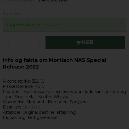
2.499,00 DKK
Mortlach
Lagerstatus:
På lager
KØB
Info og fakta om Mortlach NAS Special
Release 2022
Alkoholstyrke: 55,9 %
Flaskestørrelse: 70 cl.
Fadtype: rød-muscat-vin og tawny-port-fade samt jomfru eg
Type: Single Malt Scotch Whisky.
Oprindelse: Skotland - Regionen: Speyside
Destilleri:
Mortlach
Aftapper: Original destilleri aftapning
Indpakning: Flot gaveæske