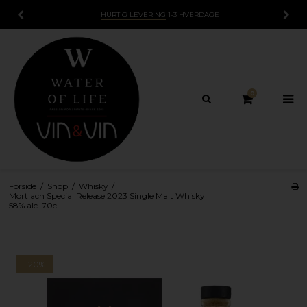
HURTIG LEVERING
1-3 HVERDAGE
0
Forside
/
Shop
/
Whisky
/
Mortlach Special Release 2023 Single Malt Whisky
58% alc. 70cl.
-20%