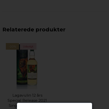
Relaterede produkter
-20%
Udsolgt
Lagavulin 12 års
Special Release 2021
Single Malt Whisky