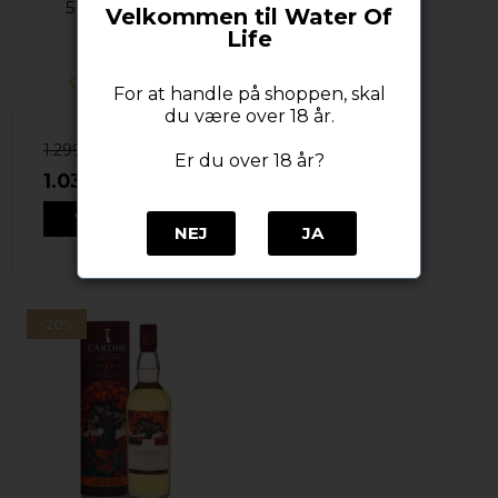
56,5%alc 70cl
Velkommen til Water Of
Lagavulin
Life
For at handle på shoppen, skal
du være over 18 år.
1.299,00 DKK
Er du over 18 år?
1.039,20 DKK
VIS PRODUKT
NEJ
JA
-20%