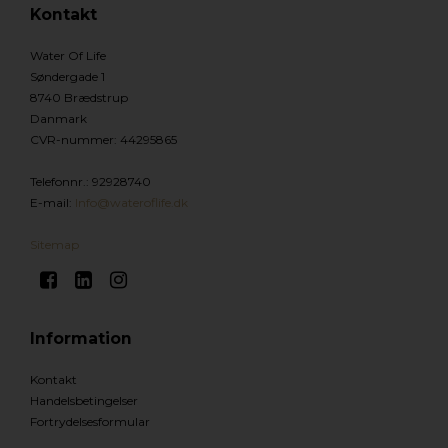
Kontakt
Water Of Life
Søndergade 1
8740 Brædstrup
Danmark
CVR-nummer
:
44295865
Telefonnr.
:
92928740
E-mail
:
Info@wateroflife.dk
Sitemap
Information
Kontakt
Handelsbetingelser
Fortrydelsesformular