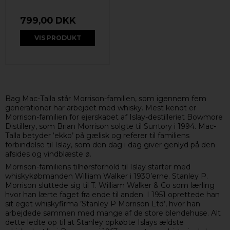
799,00 DKK
VIS PRODUKT
Bag Mac-Talla står Morrison-familien, som igennem fem
generationer har arbejdet med whisky. Mest kendt er
Morrison-familien for ejerskabet af Islay-destilleriet Bowmore
Distillery, som Brian Morrison solgte til Suntory i 1994. Mac-
Talla betyder ‘ekko’ på gælisk og referer til familiens
forbindelse til Islay, som den dag i dag giver genlyd på den
afsides og vindblæste ø.
Morrison-familiens tilhørsforhold til Islay starter med
whiskykøbmanden William Walker i 1930’erne. Stanley P.
Morrison sluttede sig til T. William Walker & Co som lærling
hvor han lærte faget fra ende til anden. I 1951 oprettede han
sit eget whiskyfirma ’Stanley P Morrison Ltd’, hvor han
arbejdede sammen med mange af de store blendehuse. Alt
dette ledte op til at Stanley opkøbte Islays ældste