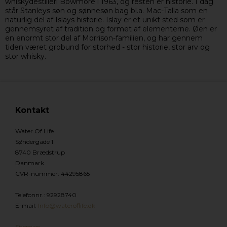
whiskydestilleri Bowmore i 1963, og resten er historie. I dag
står Stanleys søn og sønnesøn bag bl.a. Mac-Talla som en
naturlig del af Islays historie. Islay er et unikt sted som er
gennemsyret af tradition og formet af elementerne. Øen er
en enormt stor del af Morrison-familien, og har gennem
tiden været grobund for storhed - stor historie, stor arv og
stor whisky.
Kontakt
Water Of Life
Søndergade 1
8740 Brædstrup
Danmark
CVR-nummer
:
44295865
Telefonnr.
:
92928740
E-mail
:
Info@wateroflife.dk
Sitemap