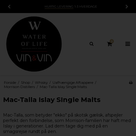
HURTIG LEVERING
1-3 HVERDAGE
0
Forside
/
Shop
/
Whisky
/
Uafhængige Aftappere
/
Morrison Distillers
/
Mac-Talla Islay SIngle Malts
Mac-Talla Islay SIngle Malts
Mac-Talla, som betyder "ekko" på skotsk gælisk, afspejler
perfekt den forbindelse, som Morrison-familien har haft med
Islay i generationer. Lad dem tage dig med på en
smagsrejse rundt på øen.