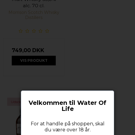
alc. 70 cl.
Morrison Scotch Whisky
Distillers
749,00 DKK
VIS PRODUKT
Velkommen til Water Of
Udsolgt
Life
For at handle på shoppen, skal
du være over 18 år.