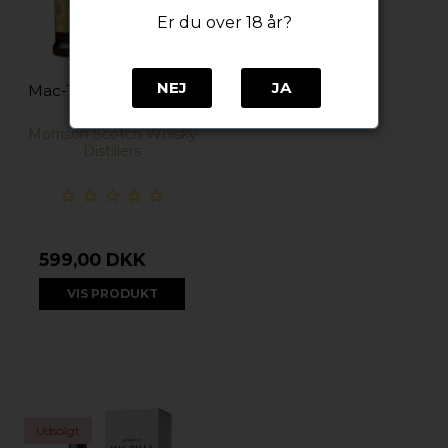
Er du over 18 år?
NEJ
JA
Mac-Talla Flora 48,2%
alc. 70 cl.
Morrison Scotch Whisky
Distillers
599,00 DKK
VIS PRODUKT
Udsolgt