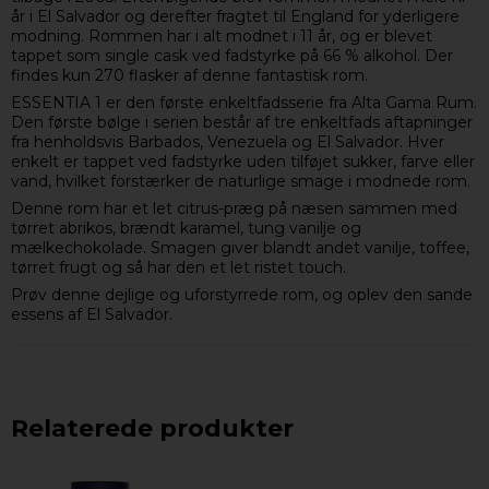
år i El Salvador og derefter fragtet til England for yderligere
modning. Rommen har i alt modnet i 11 år, og er blevet
tappet som single cask ved fadstyrke på 66 % alkohol. Der
findes kun 270 flasker af denne fantastisk rom.
ESSENTIA 1 er den første enkeltfadsserie fra Alta Gama Rum.
Den første bølge i serien består af tre enkeltfads aftapninger
fra henholdsvis Barbados, Venezuela og El Salvador. Hver
enkelt er tappet ved fadstyrke uden tilføjet sukker, farve eller
vand, hvilket forstærker de naturlige smage i modnede rom.
Denne rom har et let citrus-præg på næsen sammen med
tørret abrikos, brændt karamel, tung vanilje og
mælkechokolade. Smagen giver blandt andet vanilje, toffee,
tørret frugt og så har den et let ristet touch.
Prøv denne dejlige og uforstyrrede rom, og oplev den sande
essens af El Salvador.
Relaterede produkter