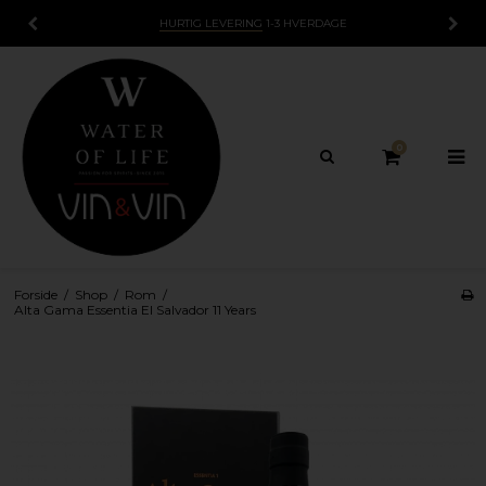
E
15 DAGES
FORTRYDELSESRET
0
Forside
/
Shop
/
Rom
/
Alta Gama Essentia El Salvador 11 Years