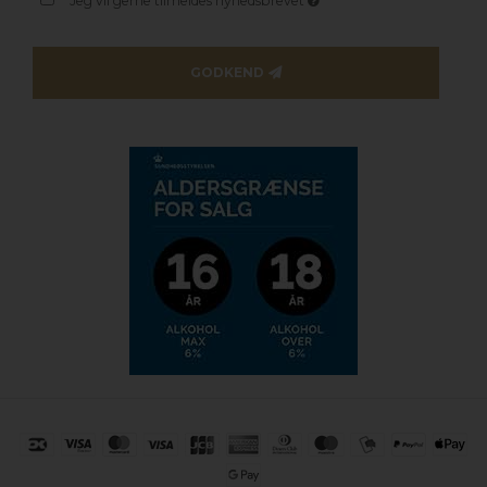
Jeg vil gerne tilmeldes nyhedsbrevet
GODKEND