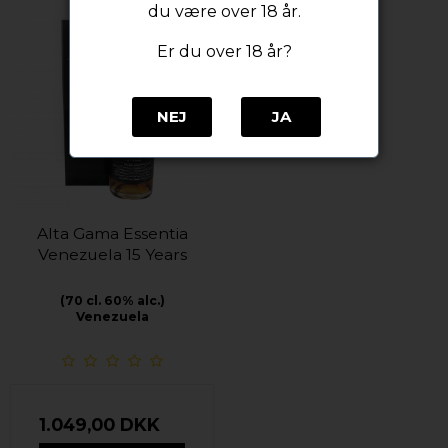
du være over 18 år.
Er du over 18 år?
NEJ
JA
Alta Gama Essentia
Venezuela 15 Years
(70 cl. 60% alc.)
Venezuela
1.049,00 DKK