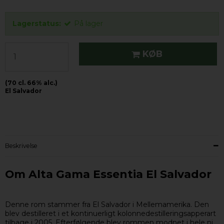
Lagerstatus:
På lager
KØB
(70 cl. 66% alc.)
El Salvador
Beskrivelse
Om Alta Gama Essentia El Salvador
Denne rom stammer fra El Salvador i Mellemamerika. Den
blev destilleret i et kontinuerligt kolonnedestilleringsapperart
tilbage i 2005. Efterfølgende blev rommen modnet i hele ni