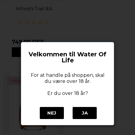
Alfred's Trail 8.6
749,00 DKK
VIS PRODUKT
Velkommen til Water Of
Life
For at handle på shoppen, skal
du være over 18 år.
Udsolgt
Er du over 18 år?
NEJ
JA