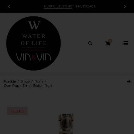
HURTIG LEVERING
1-3 HVERDAGE
0
Forside
/
Shop
/
Rom
/
Don Papa Small Batch Rum
Udsolgt