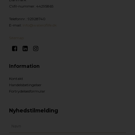
CVR-nummer
:
44295865
Telefonnr.
:
92928740
E-mail
:
Info@wateroflife.dk
Sitemap
Information
Kontakt
Handelsbetingelser
Fortrydelsesformular
Nyhedstilmelding