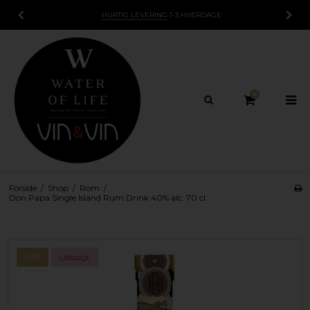
HURTIG LEVERING
1-3 HVERDAGE
0
Forside
/
Shop
/
Rom
/
Don Papa Single Island Rum Drink 40% alc. 70 cl.
-11%
Udsolgt