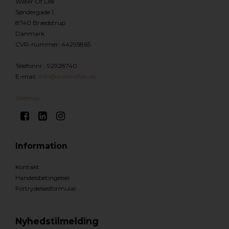
Water Of Life
Søndergade 1
8740 Brædstrup
Danmark
CVR-nummer
:
44295865
Telefonnr.
:
92928740
E-mail
:
Info@wateroflife.dk
Sitemap
Information
Kontakt
Handelsbetingelser
Fortrydelsesformular
Nyhedstilmelding