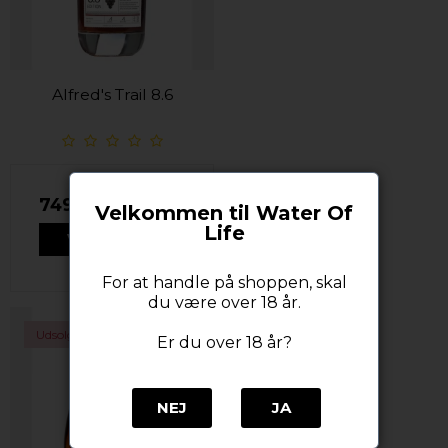
Alfred's Trail 8.6
749,00 DKK
Velkommen til Water Of
Life
VIS PRODUKT
For at handle på shoppen, skal
du være over 18 år.
Udsolgt
Er du over 18 år?
NEJ
JA