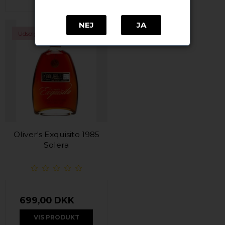
NEJ
JA
Udsolgt
Oliver's Exquisito 1985
Solera
699,00 DKK
VIS PRODUKT