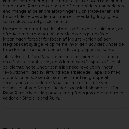
Nelliker, sort peber og lette noter af dild er hvad man finder i
denne rom. Rommen er tør og på den måde ret anderledes
end mange af de andre aftapninger i Don Papa-serien. På
trods af dette besidder rommen en overdådig frugtighed,
som opleves utroligt sødmefuldt.
Rommen er gæret og destilleret på filippinske sukkerrør, og
efterfølgende modnet på amerikanske egetræsfade.
Modningen foregår for foden af Mount Kanlon på øen
Negros i det sydlige Filippinerne, hvor den udvikles under de
tropiske forhold inden den blendes og tappes på flaske.
Tilblivelsen af Don Papa-rommen er inspireret af historien
om Dionisio Magbuelas, også kendt som "Papa Isio ", en af
de glemte helte under den filippinske revolution. Inden
revolutionen i det 19. århundrede arbejdede Papa Isio med
produktion af sukkerrør. Sammen med sin gruppe af
modstandsfolk, spillede Papa Isio en central rolle ved
befrielsen af øen Negros fra den spanske kolonimagt. Don
Papa Rum bliver i dag produceret på Negros og er det man
kalder en Single Island Rum.