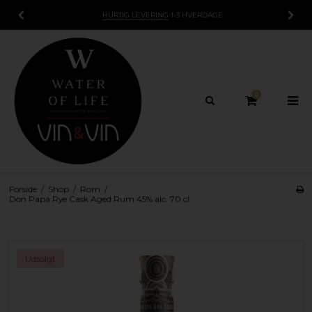
HURTIG LEVERING
1-3 HVERDAGE
0
Forside
/
Shop
/
Rom
/
Don Papa Rye Cask Aged Rum 45% alc. 70 cl.
Udsolgt