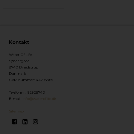
Kontakt
Water Of Life
Søndergade 1
8740 Brædstrup
Danmark
CVR-nummer
:
44295865
Telefonnr.
:
92928740
E-mail
:
Info@wateroflife.dk
Sitemap