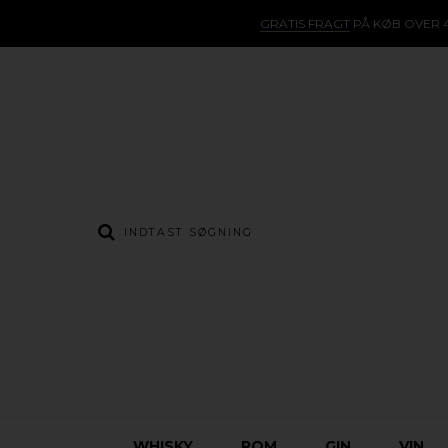
GRATIS FRAGT
PÅ KØB OVER 4
WHISKY
ROM
GIN
VIN