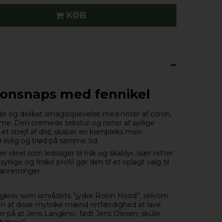
KØB
onsnaps med fennikel
de og delikat smagsoplevelse med noter af citron,
me. Den cremede tekstur og noter af syrlige
et strejf af dild, skaber en kompleks men
 livlig og blød på samme tid.
r ideel som ledsager til fisk og skaldyr, især retter
yrlige og friske profil gør den til et oplagt valg til
anretninger.
angkniv som områdets ”jyske Robin Hood”, selvom
en af disse mytiske mænd retfærdighed at lave
 på at Jens Langkniv, født Jens Olesen, skulle