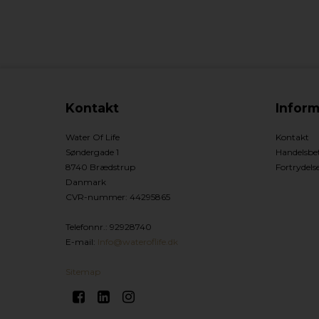
Kontakt
Inform
Water Of Life
Kontakt
Søndergade 1
Handelsbet
8740 Brædstrup
Fortrydels
Danmark
CVR-nummer
:
44295865
Telefonnr.
:
92928740
E-mail
:
Info@wateroflife.dk
Sitemap