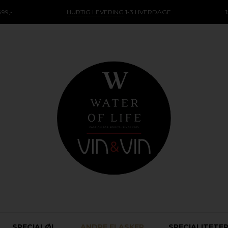
99,-
HURTIG LEVERING
1-3 HVERDAGE
SPECIALØL
ANDRE FLASKER
SPECIALITETE