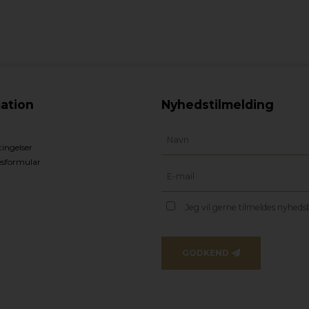
ation
Nyhedstilmelding
ingelser
esformular
Jeg vil gerne tilmeldes nyhed
GODKEND