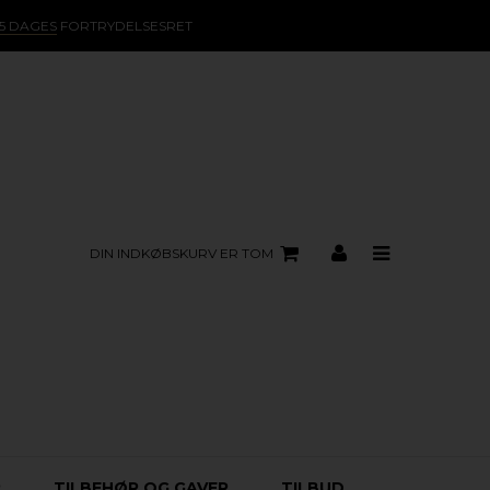
15 DAGES
FORTRYDELSESRET
DIN INDKØBSKURV ER TOM
R
TILBEHØR OG GAVER
TILBUD