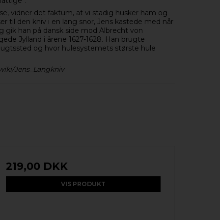
fattige”.
se, vidner det faktum, at vi stadig husker ham og
r til den kniv i en lang snor, Jens kastede med når
krig gik han på dansk side mod Albrecht von
ede Jylland i årene 1627-1628. Han brugte
lugtssted og hvor hulesystemets største hule
/wiki/Jens_Langkniv
219,00 DKK
VIS PRODUKT