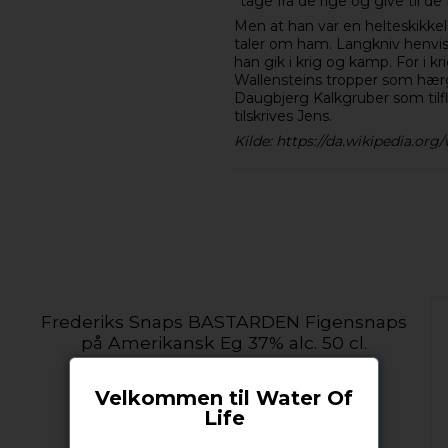
”tage fra de rige og give til de 
Men at han var en helteskikkel
taler om ham. Langkniv henvise
han gik i krig og kamp. For i 
Wallensteins tropper som hærg
Daugbjerg Kalkgruber som tilf
tilskrives Jens.
Kilde: https://da.wikipedia.org
Frederiks Snaps BASTARDEN Figensnaps
på Amerikansk Eg 37% alc. 50 cl.
Frederiks Snaps
Velkommen til Water Of
Life