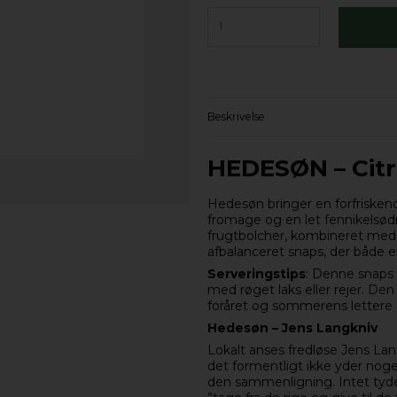
Beskrivelse
HEDESØN – Citr
Hedesøn bringer en forfrisken
fromage og en let fennikelsød
frugtbolcher, kombineret med 
afbalanceret snaps, der både er
Serveringstips
: Denne snaps e
med røget laks eller rejer. Den s
foråret og sommerens lettere 
Hedesøn – Jens Langkniv
Lokalt anses fredløse Jens L
det formentligt ikke yder nog
den sammenligning. Intet tyder