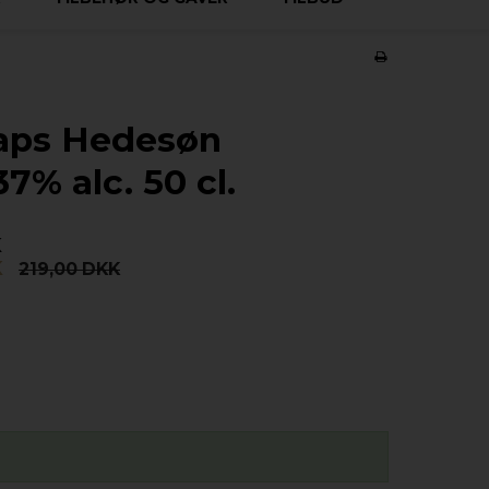
naps Hedesøn
7% alc. 50 cl.
K
K
219,00 DKK