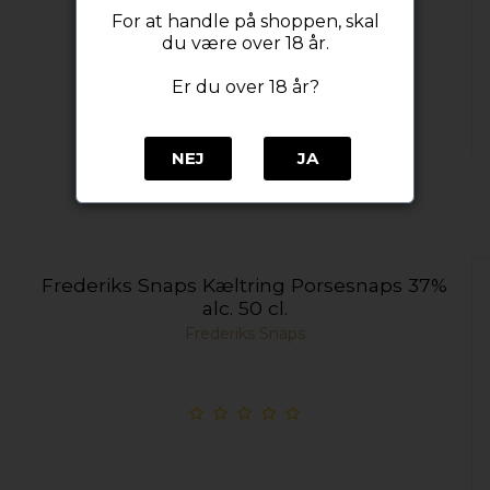
For at handle på shoppen, skal
du være over 18 år.
Er du over 18 år?
NEJ
JA
Frederiks Snaps Kæltring Porsesnaps 37%
alc. 50 cl.
Frederiks Snaps