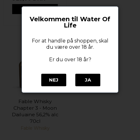
VIS PRODUKT
Velkommen til Water Of
Life
For at handle på shoppen, skal
du være over 18 år.
Er du over 18 år?
NEJ
JA
Fable Whisky
Chapter 3 - Moon
Dailuaine 56,2% alc
70cl
Fable Whisky