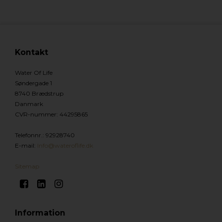
Kontakt
Water Of Life
Søndergade 1
8740 Brædstrup
Danmark
CVR-nummer
:
44295865
Telefonnr.
:
92928740
E-mail
:
Info@wateroflife.dk
Sitemap
Information