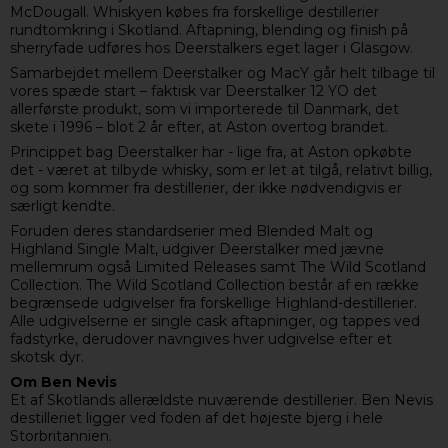
McDougall. Whiskyen købes fra forskellige destillerier
rundtomkring i Skotland. Aftapning, blending og finish på
sherryfade udføres hos Deerstalkers eget lager i Glasgow.
Samarbejdet mellem Deerstalker og MacY går helt tilbage til
vores spæde start – faktisk var Deerstalker 12 YO det
allerførste produkt, som vi importerede til Danmark, det
skete i 1996 – blot 2 år efter, at Aston overtog brandet.
Princippet bag Deerstalker har - lige fra, at Aston opkøbte
det - været at tilbyde whisky, som er let at tilgå, relativt billig,
og som kommer fra destillerier, der ikke nødvendigvis er
særligt kendte.
Foruden deres standardserier med Blended Malt og
Highland Single Malt, udgiver Deerstalker med jævne
mellemrum også Limited Releases samt The Wild Scotland
Collection. The Wild Scotland Collection består af en række
begrænsede udgivelser fra forskellige Highland-destillerier.
Alle udgivelserne er single cask aftapninger, og tappes ved
fadstyrke, derudover navngives hver udgivelse efter et
skotsk dyr.
Om Ben Nevis
Et af Skotlands allerældste nuværende destillerier. Ben Nevis
destilleriet ligger ved foden af det højeste bjerg i hele
Storbritannien.