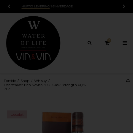
15 DAGES
FORTRYDELSESRET
0
Forside
/
Shop
/
Whisky
/
Deerstalker Ben Nevis 9 Y.O. Cask Strength 61,1% -
70cl
Udsolgt