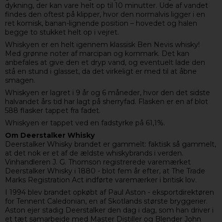
dykning, der kan vare helt op til 10 minutter. Ude af vandet
findes den oftest på klipper, hvor den normalvis ligger i en
ret komisk, banan-lignende position – hovedet og halen
begge to stukket helt op i vejret.
Whiskyen er en helt igennem klassisk Ben Nevis whisky!
Med grønne noter af marcipan og kornmark. Det kan
anbefales at give den et dryp vand, og eventuelt lade den
stå en stund i glasset, da det virkeligt er med til at åbne
smagen.
Whiskyen er lagret i 9 år og 6 måneder, hvor den det sidste
halvandet års tid har lagt på sherryfad. Flasken er en af blot
588 flasker tappet fra fadet.
Whiskyen er tappet ved en fadstyrke på 61,1%.
Om Deerstalker Whisky
Deerstalker Whisky brandet er gammelt: faktisk så gammelt,
at det nok er et af de ældste whiskybrands i verden.
Vinhandleren J. G. Thomson registrerede varemærket
Deerstalker Whisky i 1880 - blot fem år efter, at The Trade
Marks Registration Act indførte varemærker i britisk lov.
I 1994 blev brandet opkøbt af Paul Aston - eksportdirektøren
for Tennent Caledonian, en af Skotlands største bryggerier.
Aston ejer stadig Deerstalker den dag i dag, som han driver i
et tæt samarbejde med Master Distiller og Blender John