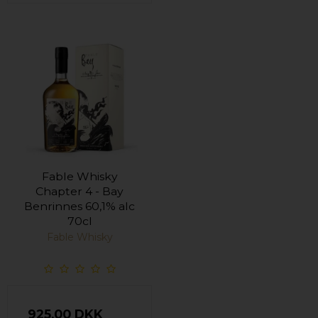
Fable Whisky
Chapter 4 - Bay
Benrinnes 60,1% alc
70cl
Fable Whisky
925,00 DKK