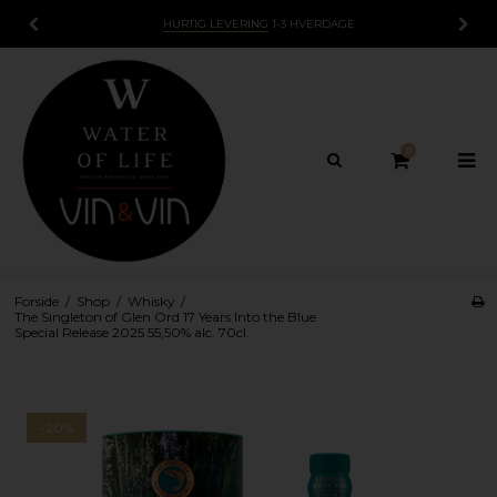
HURTIG LEVERING
1-3 HVERDAGE
0
Forside
/
Shop
/
Whisky
/
The Singleton of Glen Ord 17 Years Into the Blue
Special Release 2025 55,50% alc. 70cl.
-20%