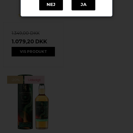
Roseisle
NEJ
JA
1.349,00 DKK
1.079,20 DKK
VIS PRODUKT
-20%
Udsolgt