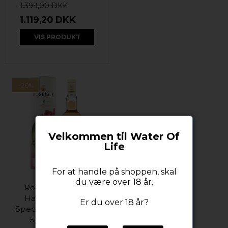
1.399,00 DKK
1.119,20 DKK
VIS PRODUKT
-20%
Velkommen til Water Of
Life
For at handle på shoppen, skal
du være over 18 år.
Roseisle 14 Years
Harmonic Grace
Er du over 18 år?
Special Release 2025
55,9%alc 70cl