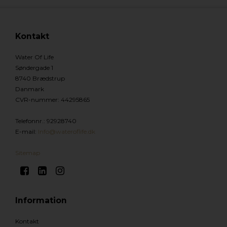
Kontakt
Water Of Life
Søndergade 1
8740 Brædstrup
Danmark
CVR-nummer
:
44295865
Telefonnr.
:
92928740
E-mail
:
Info@wateroflife.dk
Sitemap
Information
Kontakt