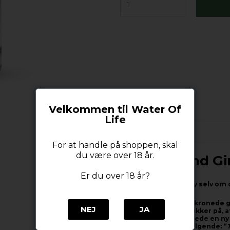
Velkommen til Water Of
Life
Beskrivelse
For at handle på shoppen, skal
du være over 18 år.
Om Syv Sind Gin
Er du over 18 år?
Hvad siger Sall whisky selv om 
"Iben Diamant, den ukronede gi
NEJ
JA
ginserie, at hun var sikker på, 
ginentusiaster. Vi lavede en ny
Iben sagde faktisk følgende: “