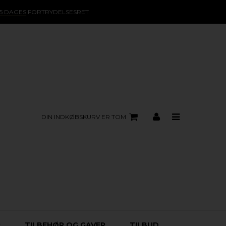
15 DAGES
FORTRYDELSESRET
DIN INDKØBSKURV ER TOM
R
TILBEHØR OG GAVER
TILBUD