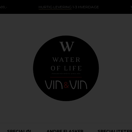
99,-
HURTIG LEVERING
1-3 HVERDAGE
SPECIALØL
ANDRE FLASKER
SPECIALITETE