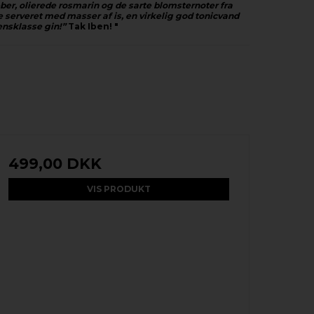
er, olierede rosmarin og de sarte blomsternoter fra
e serveret med masser af is, en virkelig god tonicvand
ensklasse gin!”
Tak Iben! "
499,00 DKK
VIS PRODUKT