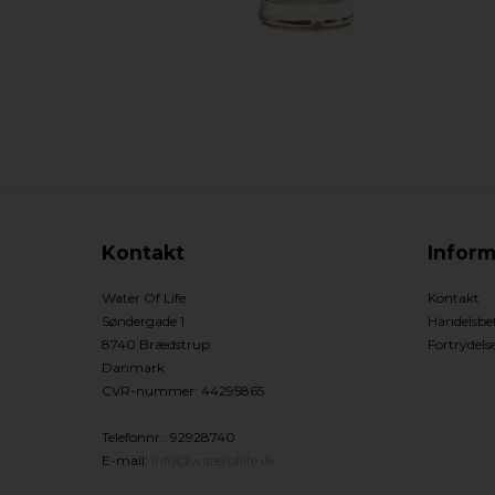
Kontakt
Inform
Water Of Life
Kontakt
Søndergade 1
Handelsbet
8740 Brædstrup
Fortrydels
Danmark
CVR-nummer
:
44295865
Telefonnr.
:
92928740
E-mail
:
Info@wateroflife.dk