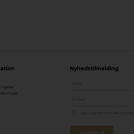
ation
Nyhedstilmelding
ingelser
esformular
Jeg vil gerne tilmeldes nyhed
GODKEND