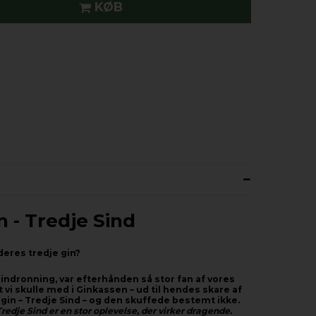
KØB
 - Tredje Sind
deres tredje gin?
ndronning, var efterhånden så stor fan af vores
at vi skulle med i Ginkassen – ud til hendes skare af
 gin – Tredje Sind – og den skuffede bestemt ikke.
Tredje Sind er en stor oplevelse, der virker dragende.