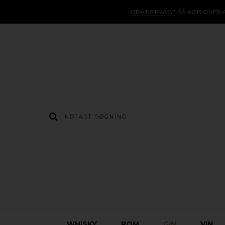
GRATIS FRAGT
PÅ KØB OVER 4
WHISKY
ROM
GIN
VIN