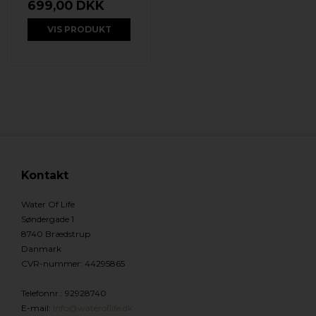
699,00 DKK
VIS PRODUKT
Kontakt
Water Of Life
Søndergade 1
8740 Brædstrup
Danmark
CVR-nummer
:
44295865
Telefonnr.
:
92928740
E-mail
:
Info@wateroflife.dk