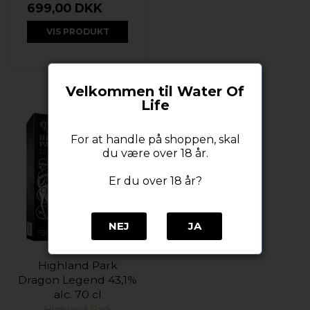
699,00 DKK
VIS PRODUKT
Velkommen til Water Of
Life
For at handle på shoppen, skal
du være over 18 år.
Er du over 18 år?
NEJ
JA
Highland Park
Dragon Legend 43,1%
alc. 70 cl