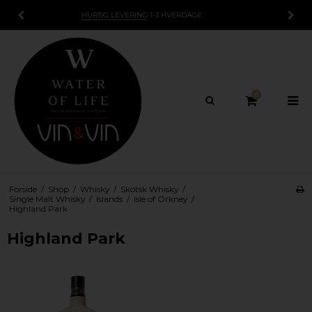
15 DAGES
FORTRYDELSESRET
0
Forside
/
Shop
/
Whisky
/
Skotsk Whisky
/
Single Malt Whisky
/
Islands
/
Isle of Orkney
/
Highland Park
Highland Park