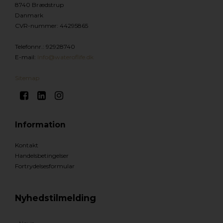
8740 Brædstrup
Danmark
CVR-nummer
:
44295865
Telefonnr.
:
92928740
E-mail
:
Info@wateroflife.dk
Sitemap
Information
Kontakt
Handelsbetingelser
Fortrydelsesformular
Nyhedstilmelding