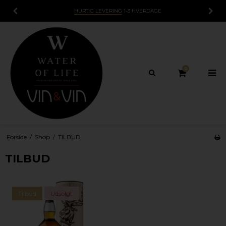
15 DAGES
FORTRYDELSESRET
0
Forside
/
Shop
/
TILBUD
TILBUD
Tilbud
Udsolgt