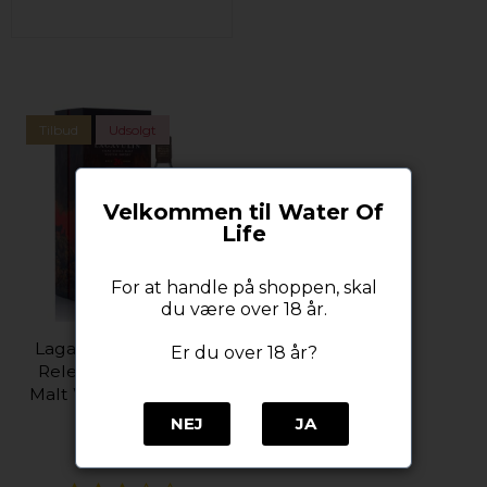
Tilbud
Udsolgt
Velkommen til Water Of
Life
For at handle på shoppen, skal
du være over 18 år.
Lagavulin 26 Special
Er du over 18 år?
Release 2021 Single
Malt Whisky 44,2%alc
70cl
NEJ
JA
Lagavulin